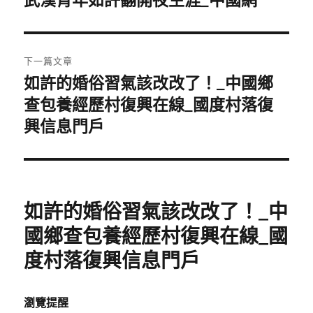
武漢青年如許翻開夜生涯_中國網
導
篇
覽
文
章:
下一篇文章
如許的婚俗習氣該改改了！_中國鄉
下
一
查包養經歷村復興在線_國度村落復
篇
興信息門戶
文
章:
如許的婚俗習氣該改改了！_中
國鄉查包養經歷村復興在線_國
度村落復興信息門戶
瀏覽提醒