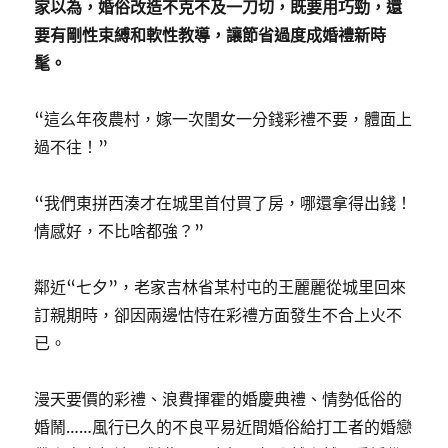
家以為，婚俗改造不克不及一刀切，既要用巧勁，還
要有剛性束縛和軟性教導，讓節省過度成婚禮新時
髦。
“這么年夜農村，嫁一次閨女一分錢彩禮不要，體面上
過不往！”
“我們東拼西湊才在城里首付買了房，哪還拿得出錢！
情感好，不比啥都強？”
鄰近“七夕”，老家吉林省某村屯的王麗麗從城里回來
訂親期時，卻因兩邊怙恃在彩禮方面發生不合上火不
已。
漫天要價的彩禮、浪費揮霍的婚慶典禮、情勢低俗的
婚鬧……風行已久的不良平易近間婚俗給打工者的婚戀