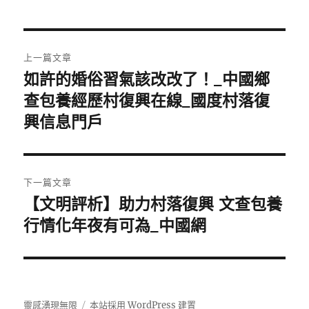
文
上一篇文章
章
如許的婚俗習氣該改改了！_中國鄉
上
一
查包養經歷村復興在線_國度村落復
導
篇
興信息門戶
覽
文
章:
下一篇文章
【文明評析】助力村落復興 文查包養
下
一
行情化年夜有可為_中國網
篇
文
章:
靈感湧現無限
本站採用 WordPress 建置