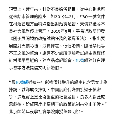
現實上，近年來，針對不良婚俗題目，從中心到處所
從未結束管理的腳步。如2019年2月，中心一號文件
在村落管理方面特殊指出對婚喪陋習、天價彩禮等不
良社會風尚停止管理。2019年5月，平易近政部印發
《關于展開婚俗改造試點任務的領導看法》，指出要
展開對天價彩禮、浪費揮霍、低俗婚鬧、隨禮攀比等
不正之風的整治。還有不少處所測驗考試經由過程修
訂村規平易近約、建立品德評斷會、
包養
組建紅白理
事會等方法提倡文明新婚俗。
“最
包養網
近這些年彩禮價錢攀升的緣由包含男女比例
掉調、城鄉成長掉衡、中國度庭代際關系過于慎密
等，這現實上是比擬嚴重的社會題目，良多人對此感
恩戴德，盼望國度出臺相干的政策軌制來停止干涉。”
北京師范年夜學社會學院傳授董磊明說。