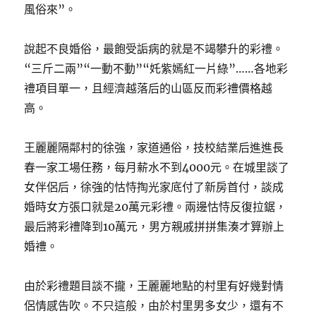
風俗來”。
說起不良婚俗，最飽受詬病的就是不竭攀升的彩禮。
“三斤二兩”“一動不動”“奼紫嫣紅一片綠”……各地彩
禮項目單一，且經濟越落后的山區反而彩禮價格越
高。
王麗麗隔鄰村的徐強，家道通俗，技校結業后進進長
春一家工場任務，每月薪水不到4000元。在城里談了
女伴侶后，徐強的怙恃掏光家底付了新房首付，談成
婚時女方張口就是20萬元彩禮。兩邊怙恃反復拉鋸，
最后將彩禮降到10萬元，男方親戚拼拼集湊才算辦上
婚禮。
由於彩禮題目談不攏，王麗麗地點的村里有好幾對情
侶情感告吹。不只這般，由於村里男多女少，還有不