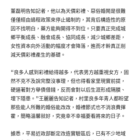
董磊明告知記者，他以為天價彩禮、惡俗婚鬧是很難
僅僅經由過程政策來停止遏制的，其背后構造性的原
因不找明白，藥方能夠開得不到位。只要真正完成城
鄉平衡成長、融會成長、協同成長，減少城鄉差距，
女性資本向外活動的幅度才會降落，進而才幹真正削
減天價彩禮產生的基礎。
“良多人感到彩禮給得越多，代表男方越重視女方，固
然不克不及說完整沒事理，但也得看家里現實前提，
硬逼著對方舉債借錢，反而會對以后生涯形成隔膜、
埋下隱患。”王麗麗告知記者，村里良多年青人都盼望
那些能人所難的婚俗能改改，婚禮節式也不消浪費揮
霍，簡略溫馨就好，究竟幸不幸福要看將來的日子。
據悉，平易近政部斷定改造實驗區后，已有不少地域