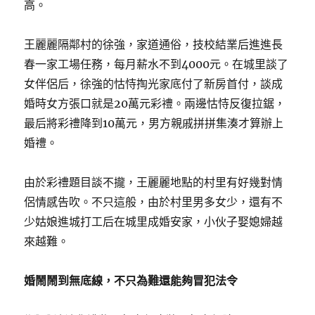
高。
王麗麗隔鄰村的徐強，家道通俗，技校結業后進進長
春一家工場任務，每月薪水不到4000元。在城里談了
女伴侶后，徐強的怙恃掏光家底付了新房首付，談成
婚時女方張口就是20萬元彩禮。兩邊怙恃反復拉鋸，
最后將彩禮降到10萬元，男方親戚拼拼集湊才算辦上
婚禮。
由於彩禮題目談不攏，王麗麗地點的村里有好幾對情
侶情感告吹。不只這般，由於村里男多女少，還有不
少姑娘進城打工后在城里成婚安家，小伙子娶媳婦越
來越難。
婚鬧鬧到無底線，不只為難還能夠冒犯法令