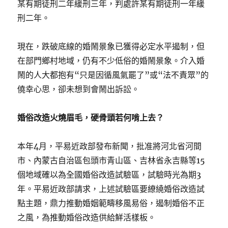
某有期徒刑二年緩刑三年，判處許某有期徒刑一年緩
刑二年。
現在，跌破底線的婚鬧景象已獲得必定水平遏制，但
在部門鄉村地域，仍有不少低俗的婚鬧景象。介入婚
鬧的人大都抱有“只是因循風氣罷了”或“法不責眾”的
僥幸心思，卻未想到會鬧出訴訟。
婚俗改造火燒眉毛，硬骨頭若何啃上去？
本年4月，平易近政部發布新聞，批准將河北省河間
市、內蒙古自治區包頭市青山區、吉林省永吉縣等15
個地域確以為全國婚俗改造試驗區，試驗時光為期3
年。平易近政部請求，上述試驗區要繚繞婚俗改造試
點主題，鼎力推動婚姻範疇移風易俗，遏制婚俗不正
之風，為推動婚俗改造供給鮮活樣板。