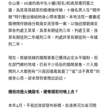
在山東，16歲的高中生小麗(假名)和高某應同窗之
邀，為其哥哥趙某的婚禮做伴娘，十幾名男人在“鬧伴
娘”時行動出格給她身心帶來重創。本地法院一審審成
婚禮鬧伴娘過分致兩女孩受辱一案，以強迫猥褻婦女
罪各判處王某某、吳某有期徒刑三年，判處王某、孫
某有期徒刑二年緩刑三年，判處許某有期徒刑一年緩
刑二年。
現在，跌破底線的婚鬧景象已獲得必定水平遏制，但
在部門鄉村地域，仍有不少低俗的婚鬧景象。介入婚
鬧的人大都抱有“只是因循風氣罷了”或“法不責眾”的
僥幸心思，卻未想到會鬧出訴訟。
婚俗改造火燒眉毛，硬骨頭若何啃上去？
本年4月，平易近政部發布新聞，批准將河北省河間