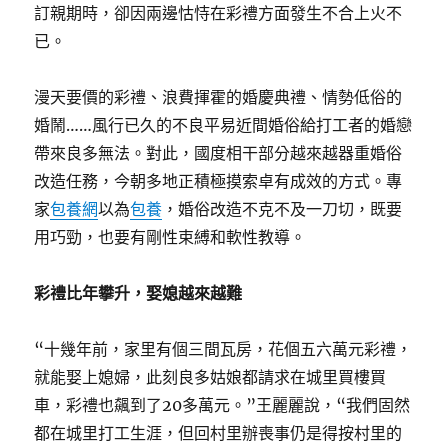
訂親期時，卻因兩邊怙恃在彩禮方面發生不合上火不
已。
漫天要價的彩禮、浪費揮霍的婚慶典禮、情勢低俗的
婚鬧……風行已久的不良平易近間婚俗給打工者的婚戀
帶來良多無法。對此，國度相干部分越來越器重婚俗
改造任務，今朝多地正積極摸索卓有成效的方式。專
家
包養網
以為
包養
，婚俗改造不克不及一刀切，既要
用巧勁，也要有剛性束縛和軟性教導。
彩禮比年攀升，娶媳越來越難
“十幾年前，家里有個三間瓦房，花個五六萬元彩禮，
就能娶上媳婦，此刻良多姑娘都請求在城里買樓買
車，彩禮也飆到了20多萬元。”王麗麗說，“我們固然
都在城里打工生涯，但回村里辦喪事仍是得按村里的