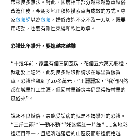
帶來良多無法。對此，國度相干部分越來越器重婚俗
改造任務，今朝多地正積極摸索卓有成效的方式。專
家
包養網
以為
包養
，婚俗改造不克不及一刀切，既要
用巧勁，也要有剛性束縛和軟性教導。
彩禮比年攀升，娶媳越來越難
“十幾年前，家里有個三間瓦房，花個五六萬元彩禮，
就能娶上媳婦，此刻良多姑娘都請求在城里買樓買
車，彩禮也飆到了20多萬元。”王麗麗說，“我們固然
都在城里打工生涯，但回村里辦喪事仍是得按村里的
風俗來”。
說起不良婚俗，最飽受詬病的就是不竭攀升的彩禮。
“三斤二兩”“一動不動”“奼紫嫣紅一片綠”……各地彩
禮項目單一，且經濟越落后的山區反而彩禮價格越