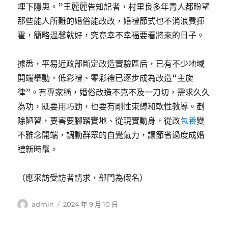
埋下隱患。”王麗麗告知記者，村里良多年青人都盼望
那些能人所難的婚俗能改改，婚禮節式也不消浪費揮
霍，簡略溫馨就好，究竟幸不幸福要看將來的日子。
據悉，平易近政部斷定改造實驗區后，已有不少地域
開端舉動，低彩禮、零彩禮已逐步成為改造“主旋
律”。有專家稱，婚俗改造不克不及一刀切，需求久久
為功，既要用巧勁，也要有剛性束縛和軟性教導。剷
除陋習，要害要腳踏實地、從現實動身，從改
包養
變
不雅念開端，調動群眾的自覺氣力，讓節省過度成婚
禮新時髦。
（應采訪受訪者請求，部門為假名）
作
發
admin
2024 年 9 月 10 日
者
佈
日