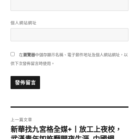
個人網站網址
在
瀏覽器
中儲存顯示名稱、電子郵件地址及個人網站網址，以
供下次發佈留言時使用。
文
上一篇文章
章
新華找九宮格全媒+丨放工上夜校，
上
一