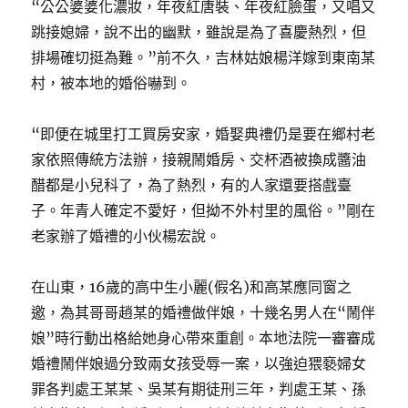
“公公婆婆化濃妝，年夜紅唐裝、年夜紅臉蛋，又唱又
跳接媳婦，說不出的幽默，雖說是為了喜慶熱烈，但
排場確切挺為難。”前不久，吉林姑娘楊洋嫁到東南某
村，被本地的婚俗嚇到。
“即便在城里打工買房安家，婚娶典禮仍是要在鄉村老
家依照傳統方法辦，接親鬧婚房、交杯酒被換成醬油
醋都是小兒科了，為了熱烈，有的人家還要搭戲臺
子。年青人確定不愛好，但拗不外村里的風俗。”剛在
老家辦了婚禮的小伙楊宏說。
在山東，16歲的高中生小麗(假名)和高某應同窗之
邀，為其哥哥趙某的婚禮做伴娘，十幾名男人在“鬧伴
娘”時行動出格給她身心帶來重創。本地法院一審審成
婚禮鬧伴娘過分致兩女孩受辱一案，以強迫猥褻婦女
罪各判處王某某、吳某有期徒刑三年，判處王某、孫