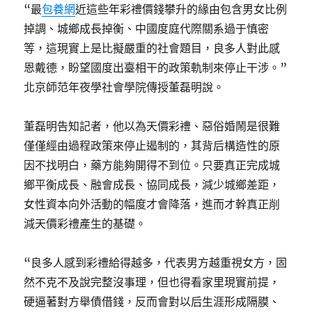
“最
包養網
近這些年彩禮價錢攀升的緣由包含男女比例
掉調、城鄉成長掉衡、中國度庭代際關系過于慎密
等，這現實上是比擬嚴重的社會題目，良多人對此感
恩戴德，盼望國度出臺相干的政策軌制來停止干涉。”
北京師范年夜學社會學院傳授董磊明說。
董磊明告知記者，他以為天價彩禮、惡俗婚鬧是很難
僅僅經由過程政策來停止遏制的，其背后構造性的原
因不找明白，藥方能夠開得不到位。只要真正完成城
鄉平衡成長、融會成長、協同成長，減少城鄉差距，
女性資本向外活動的幅度才會降落，進而才幹真正削
減天價彩禮產生的基礎。
“良多人感到彩禮給得越多，代表男方越重視女方，固
然不克不及說完整沒事理，但也得看家里現實前提，
硬逼著對方舉債借錢，反而會對以后生涯形成隔膜、