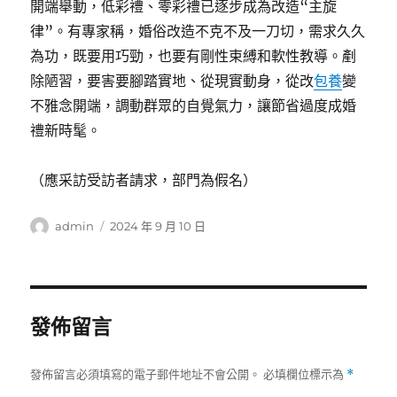
開端舉動，低彩禮、零彩禮已逐步成為改造“主旋
律”。有專家稱，婚俗改造不克不及一刀切，需求久久
為功，既要用巧勁，也要有剛性束縛和軟性教導。剷
除陋習，要害要腳踏實地、從現實動身，從改
包養
變
不雅念開端，調動群眾的自覺氣力，讓節省過度成婚
禮新時髦。
（應采訪受訪者請求，部門為假名）
作
發
admin
2024 年 9 月 10 日
者
佈
日
期:
發佈留言
發佈留言必須填寫的電子郵件地址不會公開。
必填欄位標示為
*