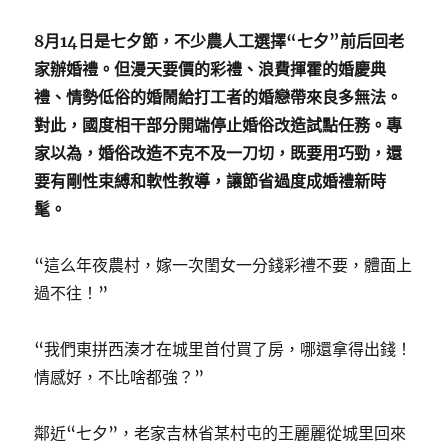
8月14日是七夕節，不少農人工選擇“七夕”前后回老
家辦婚禮。但漫天要價的彩禮、浪費揮霍的婚慶典
禮、情勢低俗的婚鬧給打工者的婚戀帶來良多無法。
對此，國度相干部分開端停止婚俗改造試點任務。專
家以為，婚俗改造不克不及一刀切，既要用巧勁，還
要有剛性束縛和軟性教導，讓節省過度成婚禮新時
髦。
“這么年夜農村，嫁一次閨女一分錢彩禮不要，體面上
過不往！”
“我們東拼西湊才在城里首付買了房，哪還拿得出錢！
情感好，不比啥都強？”
鄰近“七夕”，老家吉林省某村屯的王麗麗從城里回來