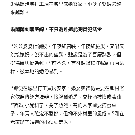
少姑娘進城打工后在城里成婚安家，小伙子娶媳婦越
來越難。
婚鬧鬧到無底線，不只為難還能夠冒犯法令
“公公婆婆化濃妝，年夜紅唐裝、年夜紅臉蛋，又唱又
跳接媳婦，說不出的幽默，雖說是為了喜慶熱烈，但
排場確切挺為難。”前不久，吉林姑娘楊洋嫁到東南某
村，被本地的婚俗嚇到。
“即便在城里打工買房安家，婚娶典禮仍是要在鄉村老
家依照傳統方法辦，接親鬧婚房、交杯酒被換成醬油
醋都是小兒科了，為了熱烈，有的人家還要搭戲臺
子。年青人確定不愛好，但拗不外村里的風俗。”剛在
老家辦了婚禮的小伙楊宏說。