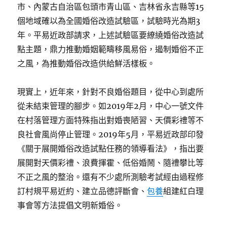
市、內蒙古自治區包頭市青山區、吉林省永吉縣等15
個地域確以為全國婚俗改造試驗區，試驗時光為期3
年。平易近政部請求，上述試驗區要繚繞婚俗改造試
點主題，鼎力推動婚姻範疇移風易俗，遏制婚俗不正
之風，為推動婚俗改造供給鮮活樣板。
現實上，近年來，針對不良婚俗題目，從中心到處所
從未結束管理的腳步。如2019年2月，中心一號文件
在村落管理方面特殊指出對婚喪陋習、天價彩禮等不
良社會風尚停止管理。2019年5月，平易近政部印發
《關于展開婚俗改造試點任務的領導看法》，指出要
展開對天價彩禮、浪費揮霍、低俗婚鬧、隨禮攀比等
不正之風的整治。還有不少處所測驗考試經由過程修
訂村規平易近約、建立品德評斷會、
包養
組建紅白理
事會等方法提倡文明新婚俗。