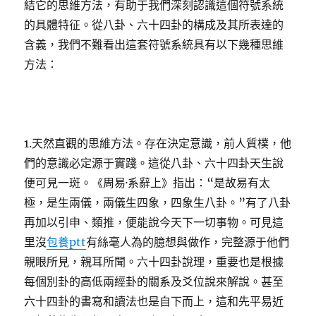
結它的思維方法，有助于我們深刻認識這個符號系統
的具體特征。從八卦、六十四卦的構成及其所表達的
含義，我們不難看出這套符號系統具有以下幾種思維
方法：
1.天然直觀的思維方法。存在決定意識，前人質樸，他
們的意識必定源于實踐。這從八卦、六十四卦天生說
便可見一斑。《周易·系辭上》指出：“是故易有太
極，是生兩儀，兩儀生四象，四象生八卦。”有了八卦
再加以引申、類推，便能說今天下一切事物。可見這
里沒
包養ptt
有絲毫人為的臆想與做作，完整源于他們
親眼所見，親耳所聞。六十四卦說理，重要也是根據
每個別卦的高低兩經卦的關系及爻位說來解說。甚至
六十四卦的書寫和讀法也是自下而上，這和先平易近