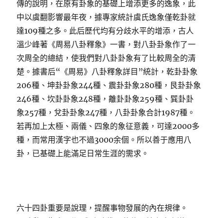
傳的說明，在原有卦象的基礎上增添更多的逸象，此
中以虞翻影響最年夜，據專家統計虞氏逸象僅乾卦就
達109種之多。此后歷代均有分歧水平的增添，古人
溫少峰著《周易八卦釋象》一書，對八卦卦象作了一
次周全的總結，使我們對八卦卦象有了比較周全的清
楚。據書后“《周易》八卦釋象詳目”統計，乾卦卦象
206種、坤卦卦象244種、震卦卦象280種，艮卦卦象
246種、坎卦卦象248種，離卦卦象259種、巽卦卦
象257種，兌卦卦象247種，八卦卦象合計1987種。
若再加上太極、兩儀、四象的象征意義，可達2000多
種，而常用漢字也不過3000余個。所以善于應用八
卦，已基礎上能滿足日常生涯的需求。
六十四卦重要是說理，提醒事物發展的內在規律。