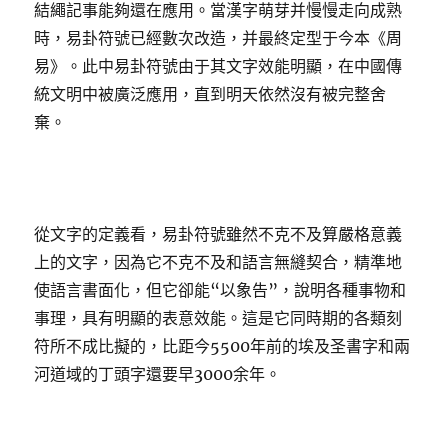
結繩記事能夠還在應用。當漢字萌芽并慢慢走向成熟
時，易卦符號已經數次改造，并最終定型于今本《周
易》。此中易卦符號由于其文字效能明顯，在中國傳
統文明中被廣泛應用，直到明天依然沒有被完整舍
棄。
從文字的定義看，易卦符號雖然不克不及算嚴格意義
上的文字，因為它不克不及和語言無縫契合，精準地
使語言書面化，但它卻能“以象告”，說明各種事物和
事理，具有明顯的表意效能。這是它同時期的各類刻
符所不成比擬的，比距今5500年前的埃及圣書字和兩
河道域的丁頭字還要早3000余年。