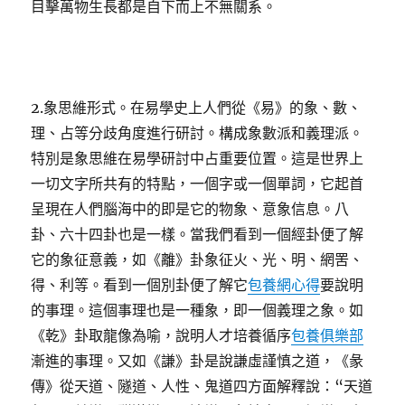
目擊萬物生長都是自下而上不無關系。
2.象思維形式。在易學史上人們從《易》的象、數、
理、占等分歧角度進行研討。構成象數派和義理派。
特別是象思維在易學研討中占重要位置。這是世界上
一切文字所共有的特點，一個字或一個單詞，它起首
呈現在人們腦海中的即是它的物象、意象信息。八
卦、六十四卦也是一樣。當我們看到一個經卦便了解
它的象征意義，如《離》卦象征火、光、明、網罟、
得、利等。看到一個別卦便了解它
包養網心得
要說明
的事理。這個事理也是一種象，即一個義理之象。如
《乾》卦取龍像為喻，說明人才培養循序
包養俱樂部
漸進的事理。又如《謙》卦是說謙虛謹慎之道，《彖
傳》從天道、隧道、人性、鬼道四方面解釋說：“天道