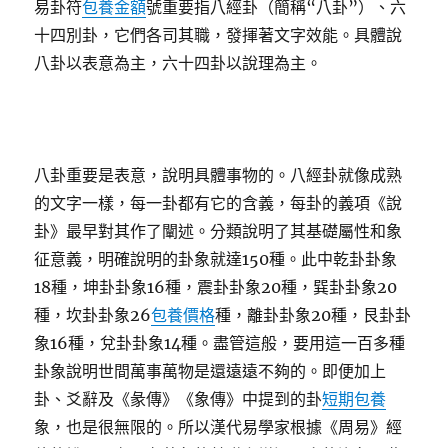
易卦符
包養金額
號重要指八經卦（簡稱“八卦”）、六
十四別卦，它們各司其職，發揮著文字效能。具體說
八卦以表意為主，六十四卦以說理為主。
八卦重要是表意，說明具體事物的。八經卦就像成熟
的文字一樣，每一卦都有它的含義，每卦的義項《說
卦》最早對其作了闡述。分類說明了其基礎屬性和象
征意義，明確說明的卦象就達150種。此中乾卦卦象
18種，坤卦卦象16種，震卦卦象20種，巽卦卦象20
種，坎卦卦象26
包養價格
種，離卦卦象20種，艮卦卦
象16種，兌卦卦象14種。盡管這般，要用這一百多種
卦象說明世間萬事萬物是還遠遠不夠的。即便加上
卦、爻辭及《彖傳》《象傳》中提到的卦
短期包養
象，也是很無限的。所以漢代易學家根據《周易》經