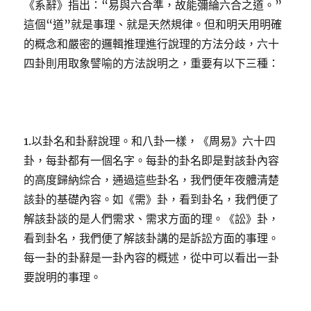
《系辭》指出：“易與六合準，故能彌綸六合之道。”
這個“道”就是事理、就是天然規律。但和明天用明確
的概念和嚴密的邏輯推理進行說理的方法分歧，六十
四卦則用取象譬喻的方法說明之，重要有以下三種：
1.以卦名和卦辭說理。和八卦一樣，《周易》六十四
卦，每卦都有一個名字。每卦的卦名即是對該卦內容
的高度歸納綜合，通過這些卦名，我們便年夜體清楚
該卦的基礎內容。如《需》卦，看到卦名，我們便了
解該卦談的是人們需求、需求方面的理。《訟》卦，
看到卦名，我們便了解該卦講的是訴訟方面的事理。
每一卦的卦辭是一卦內容的概述，從中可以看出一卦
要說明的事理。