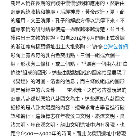
夠是人們在長期的實踐中慢慢發明和應用的，然后由
宓羲系統收拾和推廣，后經神農、黃帝改造，夏、商
的運用，文王演繹，孔子的解說方得以流傳下來。不
僅專家們的研討結果使這一過程越來越清楚，並且也
獲得出土文物的佐證。如自2014年9月開始正式發掘
的浙江義烏橋頭遺址出土大批彩陶。“許多
台灣包養網
彩陶上有希奇的乳白色突出點，三個一組或六個一
組，形狀有三條杠，或三個點。”“還有一個由六杠‘白
條紋’組成的圖形。這些由點點組成的圖案恰是展現了
《易經》的河圖、洛書的信息；而白條紋組成的圖形
則是易經中的六爻卦——雷地豫。之前考古發現過的
宓羲八卦都以原始八卦圖文為主，這些原始八卦圖文
記錄的是八卦太陽歷的內容，還需求考古學者進行破
譯和轉化，這類標志在年夜汶口文明、崧澤文明、良
渚文明、年夜溪文明、龍山文明遺址中均有發現，也
距今6500—4000年的時間。而此次橋頭遺址中發現