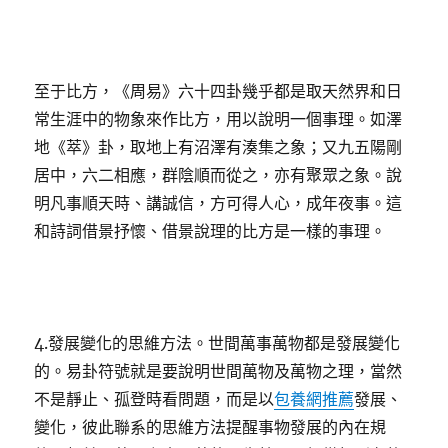
至于比方，《周易》六十四卦幾乎都是取天然界和日
常生涯中的物象來作比方，用以說明一個事理。如澤
地《萃》卦，取地上有沼澤有湊集之象；又九五陽剛
居中，六二相應，群陰順而從之，亦有聚眾之象。說
明凡事順天時、講誠信，方可得人心，成年夜事。這
和詩詞借景抒懷、借景說理的比方是一樣的事理。
4.發展變化的思維方法。世間萬事萬物都是發展變化
的。易卦符號就是要說明世間萬物及萬物之理，當然
不是靜止、孤登時看問題，而是以
包養網推薦
發展、
變化，彼此聯系的思維方法提醒事物發展的內在規