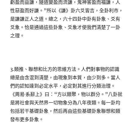
虧盈而益謙，隧道變盈而流謙，鬼神害盈而福謙，人
性惡盈而好謙。”所以《謙》卦六爻皆吉，全卦利市，
是謙謙正人之道。總之，六十四卦中卦有卦象、爻有
爻象。恰是通過這些卦象、爻象才使我們清楚了一卦
之理。
3.類推、聯想和比方的思維方法。人們對事物的認識
總是由含混到清楚，由現象到本質，由少到多。當人
們的認知達到必定水平，必定對其進行分類治理。
《周易·系辭上》曰：“方以類聚，物以群分。”八卦就
是將社會與天然界一切物象分為八年夜類。每一卦均
包括若干基礎卦象，然后再由這些基礎卦象聯想和類
發布更多卦象。