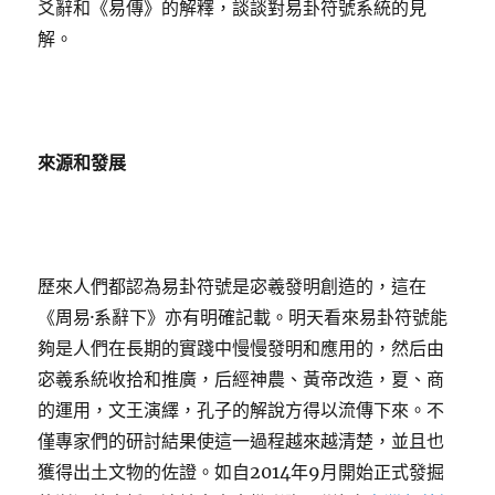
爻辭和《易傳》的解釋，談談對易卦符號系統的見
解。
來源和發展
歷來人們都認為易卦符號是宓羲發明創造的，這在
《周易·系辭下》亦有明確記載。明天看來易卦符號能
夠是人們在長期的實踐中慢慢發明和應用的，然后由
宓羲系統收拾和推廣，后經神農、黃帝改造，夏、商
的運用，文王演繹，孔子的解說方得以流傳下來。不
僅專家們的研討結果使這一過程越來越清楚，並且也
獲得出土文物的佐證。如自2014年9月開始正式發掘