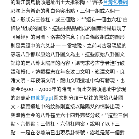
的浙江義烏橋頭遺址出土大批彩陶。“許多
台灣包養網
彩陶上有希奇的乳白色突出點，三個一組或六個一
組，形狀有三條杠，或三個點。”“還有一個由六杠‘白
條紋’組成的圖形。這些由點點組成的圖案恰是展現了
《易經》的河圖、洛書的信息；而白條紋組成的圖形
則是易經中的六爻卦——雷地豫。之前考古發現過的
宓羲八卦都以原始八卦圖文為主，這些原始八卦圖文
記錄的是八卦太陽歷的內容，還需求考古學者進行破
譯和轉化，這類標志在年夜汶口文明、崧澤文明、良
渚文明、年夜溪文明、龍山文明遺址中均有發現，也
距今6500—4000年的時間。而此次橋頭遺址中發現
的宓羲卦
包養網ppt
圖文則分歧于以往的原始八卦圖
文，橋頭遺址中的紋飾則直接以陰陽爻的情勢出現，
與流傳至今的八卦甚至六十四卦完整分歧。”這些三個
點、六個點；三個杠、六個杠圖案，說明了以下三
點：一是在宓羲前已出現易卦符號，宓羲是第一個對