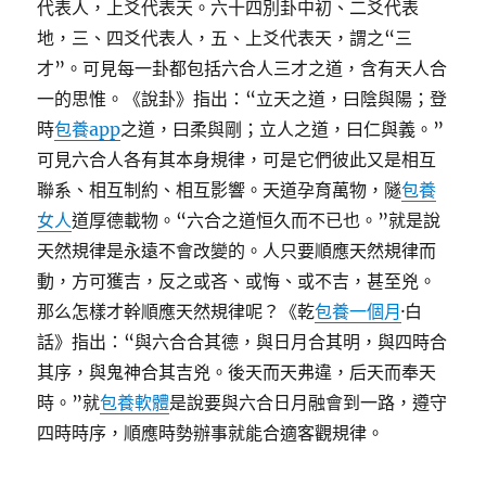
代表人，上爻代表天。六十四別卦中初、二爻代表
地，三、四爻代表人，五、上爻代表天，謂之“三
才”。可見每一卦都包括六合人三才之道，含有天人合
一的思惟。《說卦》指出：“立天之道，曰陰與陽；登
時
包養app
之道，曰柔與剛；立人之道，曰仁與義。”
可見六合人各有其本身規律，可是它們彼此又是相互
聯系、相互制約、相互影響。天道孕育萬物，隧
包養
女人
道厚德載物。“六合之道恒久而不已也。”就是說
天然規律是永遠不會改變的。人只要順應天然規律而
動，方可獲吉，反之或吝、或悔、或不吉，甚至兇。
那么怎樣才幹順應天然規律呢？《乾
包養一個月
·白
話》指出：“與六合合其德，與日月合其明，與四時合
其序，與鬼神合其吉兇。後天而天弗違，后天而奉天
時。”就
包養軟體
是說要與六合日月融會到一路，遵守
四時時序，順應時勢辦事就能合適客觀規律。