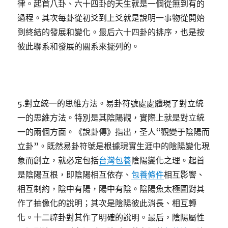
律。起首八卦、六十四卦的天生就是一個從無到有的
過程。其次每卦從初爻到上爻就是說明一事物從開始
到終結的發展和變化。最后六十四卦的排序，也是按
彼此聯系和發展的關系來擺列的。
5.對立統一的思維方法。易卦符號處處體現了對立統
一的思維方法。特別是其陰陽觀，實際上就是對立統
一的兩個方面。《說卦傳》指出，圣人“觀變于陰陽而
立卦”。既然易卦符號是根據現實生涯中的陰陽變化現
象而創立，就必定包括
台灣包養
陰陽變化之理。起首
是陰陽互根，即陰陽相互依存、
包養條件
相互影響、
相互制約，陰中有陽，陽中有陰。陰陽魚太極圖對其
作了抽像化的說明；其次是陰陽彼此消長、相互轉
化。十二辟卦對其作了明確的說明。最后，陰陽屬性