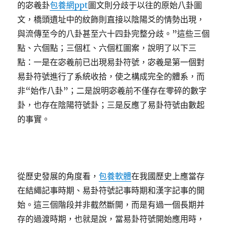
的宓羲卦
包養網ppt
圖文則分歧于以往的原始八卦圖
文，橋頭遺址中的紋飾則直接以陰陽爻的情勢出現，
與流傳至今的八卦甚至六十四卦完整分歧。”這些三個
點、六個點；三個杠、六個杠圖案，說明了以下三
點：一是在宓羲前已出現易卦符號，宓羲是第一個對
易卦符號進行了系統收拾，使之構成完全的體系，而
非“始作八卦”；二是說明宓羲前不僅存在零碎的數字
卦，也存在陰陽符號卦；三是反應了易卦符號由數起
的事實。
從歷史發展的角度看，
包養軟體
在我國歷史上應當存
在結繩記事時期、易卦符號記事時期和漢字記事的開
始。這三個階段并非截然斷開，而是有過一個長期并
存的過渡時期，也就是說，當易卦符號開始應用時，