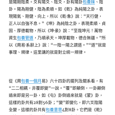
是陽剛陰柔。爻有陽爻、陰爻，卦有陽卦
包養妹
、陰
卦。陽為剛健，陰為柔順。如《乾》為純陽之卦，表
現陽氣、剛健、向上，所以《乾·象》說：“天行健，
正人以自強不息。”《坤》為純陰之卦，表現柔順、貞
固、厚德載物，所以《坤·彖》說：“至哉坤元！萬物
資生
包養管道
，乃順承天。坤厚載物，德合無疆。”所
以《周易·系辭上》說：“一陰一陽之謂道。”“道”就是
事理、規律。這里講的就是對立統一規律。
從《周
包養一個月
易》六十四卦的擺列及關系看，有
“二二相耦，非覆即變”一說。“覆”即顛倒，一卦顛倒
過來即是另一卦，如《屯》卦倒過來就是《蒙》卦，
這樣的卦共有28對56卦；“變”即變化，即六爻陰陽
全變，這樣的卦共有
包養意思
4對8卦。它們是《乾》