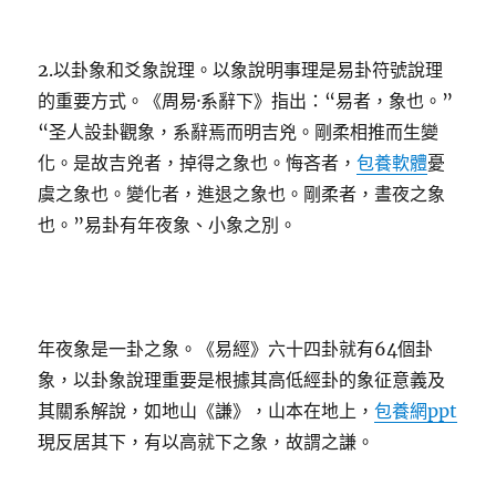
2.以卦象和爻象說理。以象說明事理是易卦符號說理
的重要方式。《周易·系辭下》指出：“易者，象也。”
“圣人設卦觀象，系辭焉而明吉兇。剛柔相推而生變
化。是故吉兇者，掉得之象也。悔吝者，
包養軟體
憂
虞之象也。變化者，進退之象也。剛柔者，晝夜之象
也。”易卦有年夜象、小象之別。
年夜象是一卦之象。《易經》六十四卦就有64個卦
象，以卦象說理重要是根據其高低經卦的象征意義及
其關系解說，如地山《謙》，山本在地上，
包養網ppt
現反居其下，有以高就下之象，故謂之謙。