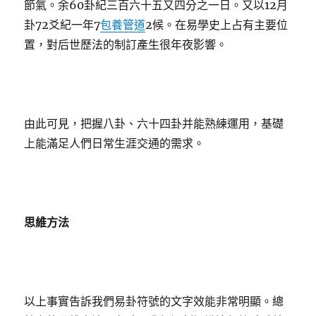
節氣。余60卦紀三百六十五又四分之一日。又以12月
卦72爻紀一年7
包養管道
2候。在易學史上占有主要位
置，對后世歷法的制訂產生很年夜影響。
由此可見，把握八卦、六十四卦并能熟練運用，基礎
上能滿足人們日常生涯交通的需求。
思維方法
以上事實告訴我們易卦符號的文字效能非常明顯。總