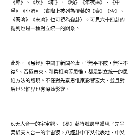
《坤》、《坎》《離》、《頤》《年夜過》、《中
孚》《小過》（實際上被列為覆卦的《泰》《否》、
《既濟》《未濟》也可視為變卦）。可見六十四卦的
擺列也是一種對立統一的關系。
此外，《易經》中關于新聞盈虛、“無平不陂，無往不
復”、否極泰來、剛柔相濟等思惟，都是對立統一的思
維方法的體現。不僅對先秦思惟家影響宏大，並且對
后世思惟界也有深遠影響。
6.天人合一的宇宙觀。《易》卦符號最早體現了先平
易近天人合一的宇宙觀。八經卦中下爻代表地，中爻