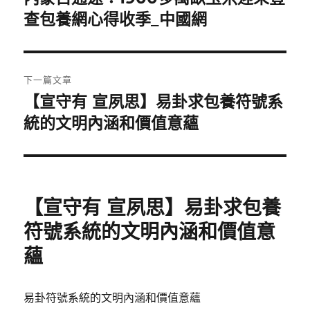
一
查包養網心得收季_中國網
導
篇
覽
文
章:
下一篇文章
【宣守有 宣夙思】易卦求包養符號系
下
一
統的文明內涵和價值意蘊
篇
文
章:
【宣守有 宣夙思】易卦求包養
符號系統的文明內涵和價值意
蘊
易卦符號系統的文明內涵和價值意蘊