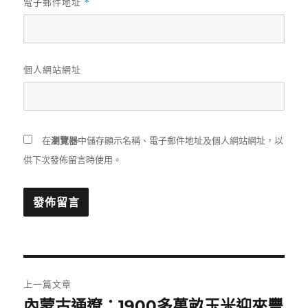
電子郵件地址
*
個人網站網址
在
瀏覽器
中儲存顯示名稱、電子郵件地址及個人網站網址，以
供下次發佈留言時使用。
文
上一篇文章
章
內蒙古通遼：1900多萬畝玉米迎來豐
上