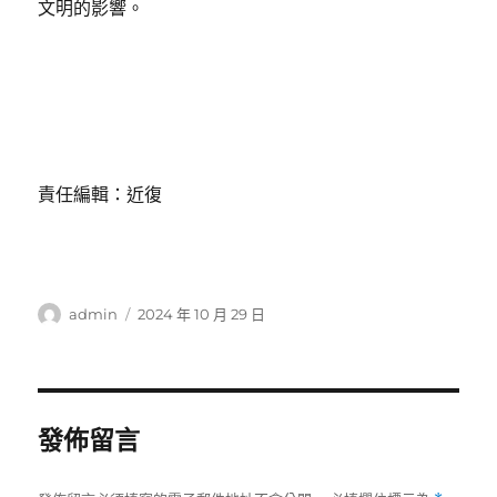
文明的影響。
責任編輯：近復
作
發
admin
2024 年 10 月 29 日
者
佈
日
期:
發佈留言