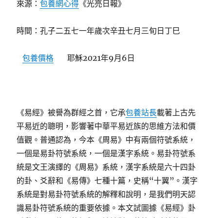
來源：
包養網心得
《光亮日報》
時間：孔子二五七一年歲次辛丑七月三旬日丁巳
包養價格
耶穌2021年9月6日
《易經》被譽為群經之首，它承
包養站長
載著上古先
平易近的聰明，影響著中華平易近族的思維方法和價
值觀。普通認為，今本《周易》中有兩個符號系統，
一個是易卦符號系統，一個是漢字系統。易卦符號系
統是文王演繹的《周易》系統，漢字系統是六十四卦
的卦、爻辭和《易傳》七種十篇，史稱“十翼”。漢字
系統是對易卦符號系統的解釋和說明，是我們明天認
識易卦符號系統的重要依據。本文試圖據《易經》卦