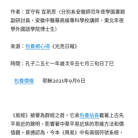
作者：宣守有 宣夙思（分別系安徽師范年夜學圖書館
副研討員，安徽中醫藥高級專科學校講師、東北年夜
學外國語學院博士生）
來源：
包養網心得
《光亮日報》
時間：孔子二五七一年歲次辛丑七月三旬日丁巳
包養價格
耶穌2021年9月6日
《易經》被譽為群經之首，它承
包養站長
載著上古先
平易近的聰明，影響著中華平易近族的思維方法和價
值觀。普通認為，今本《周易》中有兩個符號系統，