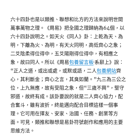
六十四卦也是以類推、聯想和比方的方法來說明世間
萬事萬物之理。《周易》把全國之理歸納為64個，以
六十四卦說明之。如天火《同人》卦：上乾為天、為
明，下離為火、為明，有天火同明，高低齊心之象；
二爻陰柔得位得中，五爻陽剛得位得中，有相應之
象，故曰同人。所以《周易
包養留言板
·系辭上》說：
“正人之道，或出或處，或默或語，二人
包養網站
齊
心，其利斷金；齊心之言，其臭如蘭。”九三為三公之
位，上九無應，故有受阻之象，但“三歲不興”，堅守
邪道，故終有成。該卦要說的就是二人齊心協力，配
合奮斗，雖有波折，終能邁向配合目標這樣一個事
理。它可用在擇友、安家、治國、任務、創業等方
面。可見，類推和聯想是易卦符號創作和應用的主要
思維方法。