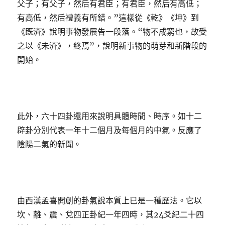
父子；有父子，然后有君臣；有君臣，然后有高低；
有高低，然后禮義有所錯。”這樣從《乾》《坤》到
《既濟》說明事物發展告一段落。“物不成窮也，故受
之以《未濟》，終焉”，說明新事物的萌芽和新階段的
開始。
此外，六十四卦還用來說明具體時間、時序。如十二
辟卦分別代表一年十二個月及每個月的中氣。反應了
陰陽二氣的新聞。
由西漢孟喜開創的卦氣說本質上已是一種歷法。它以
坎、離、震、兌四正卦紀一年四時，其24爻紀二十四