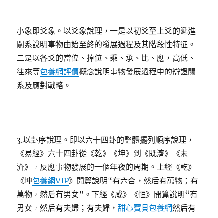
小象即爻象。以爻象說理，一是以初爻至上爻的遞進
關系說明事物由始至終的發展過程及其階段性特征。
二是以各爻的當位、掉位、乘、承、比、應，高低、
往來等
包養網評價
概念說明事物發展過程中的辯證關
系及應對戰略。
3.以卦序說理。即以六十四卦的整體擺列順序說理，
《易經》六十四卦從《乾》《坤》到《既濟》《未
濟》，反應事物發展的一個年夜的周期。上經《乾》
《坤
包養網VIP
》開篇說明“有六合，然后有萬物；有
萬物，然后有男女”。下經《咸》《恒》開篇說明“有
男女，然后有夫婦；有夫婦，
甜心寶貝包養網
然后有