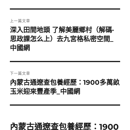
文
上一篇文章
章
深入田間地頭 了解美麗鄉村（解碼·
上
一
思政課怎么上）去九宮格私密空間_
導
篇
中國網
覽
文
章:
下一篇文章
內蒙古通遼查包養經歷：1900多萬畝
下
一
玉米迎來豐產季_中國網
篇
文
章:
內蒙古通遼查包養經歷：1900