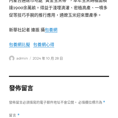
內蒙古通遼市地處“黃金玉米帶”，本年玉米蒔植面積
達1900余萬畝。得益于淺埋滴灌、密植高產、一噴多
促等技巧手腕的推行應用，通遼玉米迎來豐產季。
新華社記者 連振 攝
包養網
包養網比擬
包養網心得
作
發
admin
2024 年 10 月 28 日
者
佈
日
期:
發佈留言
發佈留言必須填寫的電子郵件地址不會公開。
必填欄位標示為
*
留言
*