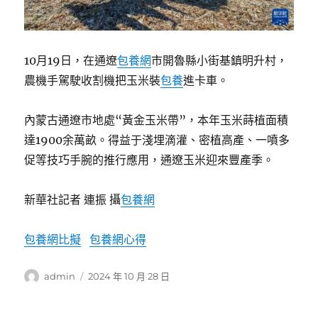
10月19日，在通遼
包養網
市開魯縣小街基鎮明升村，
農機手駕駛收割機把玉米裝
包養
進卡車。
內蒙古通遼市地處“黃金玉米帶”，本年玉米蒔植面積
達1900余萬畝。得益于淺埋滴灌、密植高產、一噴多
促等技巧手腕的推行應用，通遼玉米迎來豐產季。
新華社記者 連振 攝
包養網
包養網比擬
包養網心得
作
發
admin
2024 年 10 月 28 日
者
佈
日