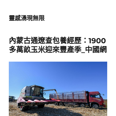
靈感湧現無限
內蒙古通遼查包養經歷：1900
多萬畝玉米迎來豐產季_中國網