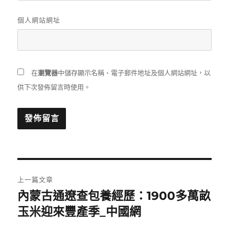
個人網站網址
在
瀏覽器
中儲存顯示名稱、電子郵件地址及個人網站網址，以
供下次發佈留言時使用。
文
上一篇文章
章
內蒙古通遼查包養經歷：1900多萬畝
上
一
玉米迎來豐產季_中國網
導
篇