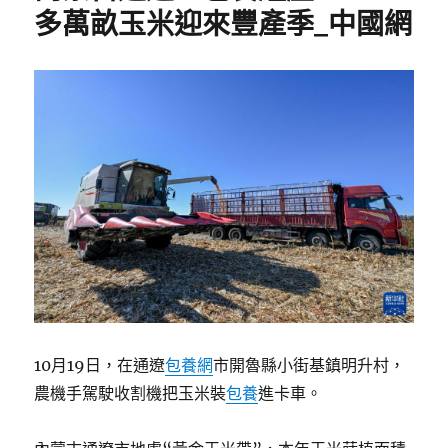
多萬畝玉米迎來豐產季_中國網
10月19日，在通遼
包養網
市開魯縣小街基鎮明升村，
農機手駕駛收割機把玉米裝
包養
進卡車。