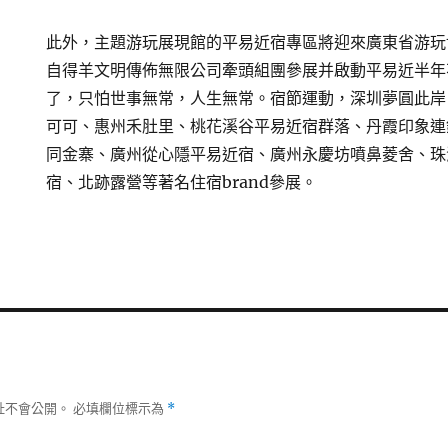
此外，主題游玩展現館的平易近宿專區將迎來廣東省游玩
自得羊文明傳佈無限公司牽頭組團參展并啟動平易近半年
了，只怕世事無常，人生無常。宿節運動，深圳夢圓此岸
可可、惠州禾肚里、桃花溪谷平易近宿群落、丹霞印象連
同金寨、廣州從心隱平易近宿、廣州永慶坊噴鼻菱舍、珠
宿、北跡露營等著名住宿brand參展。
址不會公開。
必填欄位標示為
*