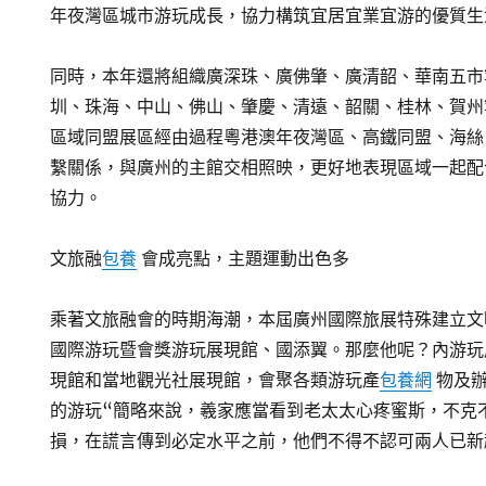
年夜灣區城市游玩成長，協力構筑宜居宜業宜游的優質生
同時，本年還將組織廣深珠、廣佛肇、廣清韶、華南五市
圳、珠海、中山、佛山、肇慶、清遠、韶關、桂林、賀州
區域同盟展區經由過程粵港澳年夜灣區、高鐵同盟、海絲
繫關係，與廣州的主館交相照映，更好地表現區域一起配
協力。
文旅融
包養
會成亮點，主題運動出色多
乘著文旅融會的時期海潮，本屆廣州國際旅展特殊建立文
國際游玩暨會獎游玩展現館、國添翼。那麼他呢？內游玩
現館和當地觀光社展現館，會聚各類游玩產
包養網
物及辦
的游玩“簡略來說，羲家應當看到老太太心疼蜜斯，不克
損，在謊言傳到必定水平之前，他們不得不認可兩人已新