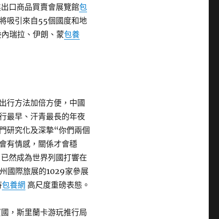
進出口商品買賣會展覽館
包
，將吸引來自55個國度和地
委內瑞拉、伊朗、蒙
包養
出行方法加倍方便，中國
行最早、汗青最長的年夜
門研究化及深摯“你們兩個
會有情感，關係才會穩
已然成為世界列國打響在
廣州國際旅展的1029家參展
持
包養網
高尺度重磅表態。
賓國，斯里蘭卡游玩推行局