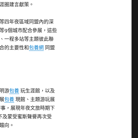
涯圈建言獻策。
等四年夜區域同盟內的深
等9個城市配合參展，這些
、一程多站等主題彼此聯
合的主要性和
包養網
同盟
明游
包養
玩生涯館，以及
展
包養
現館、主題游玩展
事，展現年夜文旅時期下
不及蒙受蜜斯聲譽再次受
趨向。