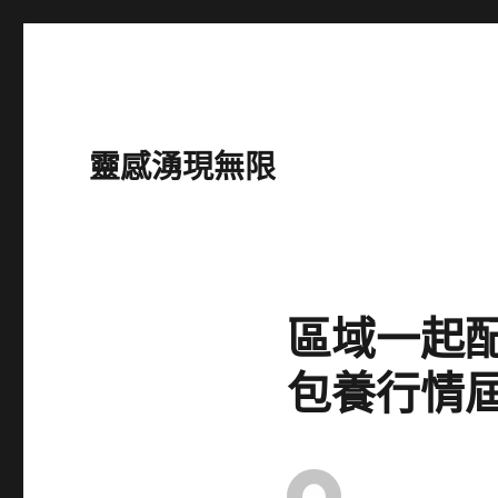
靈感湧現無限
區域一起配
包養行情