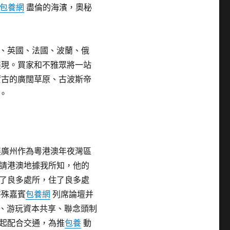
包養網
盡倫的海濱，奧秘
、英國、法國、波蘭、俄
展現。買家和不雅眾將一站
蒙古的廣闊草原、古波斯帝
。
展廣州作為粵港澳年夜灣區
請港澳地據我所知，他的
了良多處所，住了良多處
特殊嘉賓
包養網
列席論壇并
建、游玩資本共享、聯念頭制
起配合交通，為推
包養
動