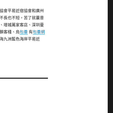
協會平易近宿協會和廣州
不長也不短，苦了就曩昔
、增城萬家客店、深圳曼
鎖客棧、烏
包養
有
包養網
海九洲藍色海岸平易近