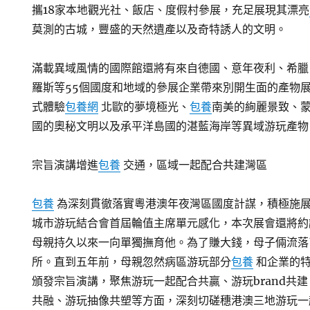
攜18家本地觀光社、飯店、度假村參展，充足展現其漂亮
莫測的古城，豐盛的天然遺產以及奇特誘人的文明。
滿載異域風情的國際館還將有來自德國、意年夜利、希臘
羅斯等55個國度和地域的參展企業帶來別開生面的產物
式體驗
包養網
北歐的夢境極光、
包養
南美的絢麗景致、
國的奧秘文明以及承平洋島國的湛藍海岸等異域游玩產物
宗旨演講增進
包養
交通，區域一起配合共建灣區
包養
為深刻貫徹落實粵港澳年夜灣區國度計謀，積極施
城市游玩結合會首屆輪值主席單元感化，本次展會還將約
母親持久以來一向單獨撫育他。為了賺大錢，母子倆流落
所。直到五年前，母親忽然病區游玩部分
包養
和企業的
頒發宗旨演講，聚焦游玩一起配合共贏、游玩brand共
共融、游玩抽像共塑等方面，深刻切磋穗港澳三地游玩一