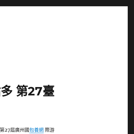
 第27臺
,第27屆廣州國
包養網
際游