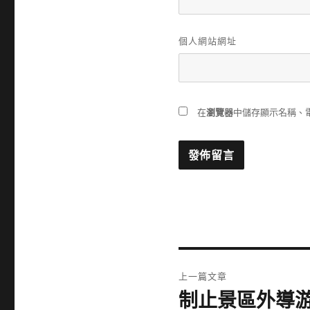
個人網站網址
在
瀏覽器
中儲存顯示名稱、
文
上一篇文章
章
制止景區外導
上