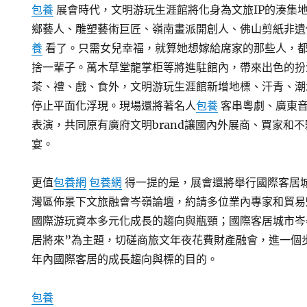
包養
展會時代，文明游玩生涯館將化身為文旅IP的湊集
鄉藝人、雕塑藝術巨匠、嶺南畫派開創人、佛山剪紙非遺
養
看了。只需女兒幸福，就算她想嫁給席家的那些人，
捨一輩子。萬木草堂龍掌柜等將進駐館內，帶來出色的扮
茶、禮、戲、食外，文明游玩生涯館新增地標、汗青、潮
停止平面化浮現。現場還將著名人
包養
客串粵劇、廣東
表演，共同原有廣府文明brand讓國內外展商、買家和
宴。
更值
包養網
包養網
得一提的是，展會還將舉行國際客居
灣區佈景下文旅融會岑嶺論壇，約請多位業內專家和貿易
國際游玩資本多元化成長的趨向與瓶頸；國際客居城市岑
居將來”為主題，切磋商旅文年夜花費財產融會，進一個
年內國際客居的成長趨向與標的目的。
包養