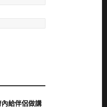
府內給伴侶做講