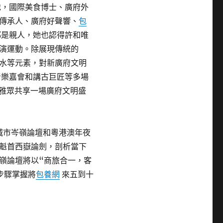
地，國際美食博士、廣府外
傳承人、廣府好聲響、
包
都是親人，她也認得許和唯
演運動。除展現傳統的
水等元素，對新廣府文明
音樂嘉會和講古巨匠等多場
不雅眾共享一場廣府文明盛
城市岑嶺論壇和粵港澳年夜
魁首西嶽論劍，剖析當下
嶺論壇將以“商旅合一，客
步驟掌握將
包養網
來五到十