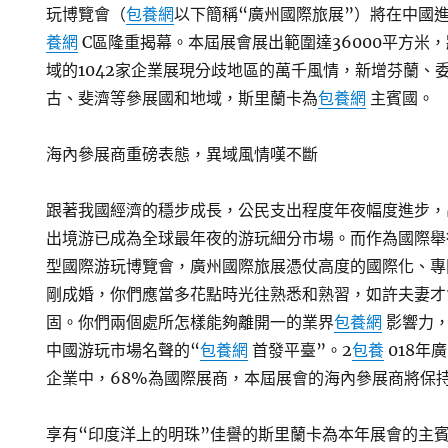
玩博覽會（
包養網
以下簡稱“廣州國際旅展”）將在中國
養網
C區隆重揭幕。本屆展會展出範圍達36000平方米
域的1042家企業展現分歧地區的萬千風情，新增芬蘭、
古、斐濟等參展國和地域，斯里蘭卡為
包養網
主賓國。
海內參展商重磅表態，異域風情嘆不斷
跟著我國經濟的穩步成長，公民支出程度年夜幅度進步，
出境游已成為全球最年夜的游玩細分市場。而作為國際舉
型國際游玩博覽會，廣州國際旅展憑仗高度的國際化、專
剛成婚，你們應當多花點時光往熟悉和熟習，如許夫妻才
固。你們兩個處所怎樣能夠離開一的業界
包養網
影響力，
中國游玩市場名聲的“
包養網
首發平臺”。2
包養
018年
企業中，68%為國際展商，本屆展會的海內參展商將保
享有“印度洋上的明珠”佳譽的斯里蘭卡為本年展會的主