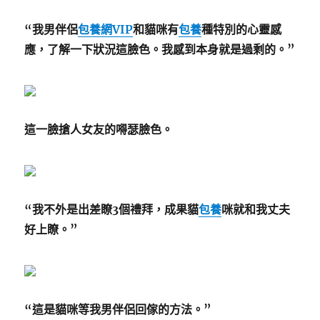
“我男伴侶
包養網VIP
和貓咪有
包養
種特別的心靈感
應，了解一下狀況這臉色。我感到本身就是過剩的。”
這一臉搶人女友的嘚瑟臉色。
“我不外是出差瞭3個禮拜，成果貓
包養
咪就和我丈夫
好上瞭。”
“這是貓咪等我男伴侶回傢的方法。”