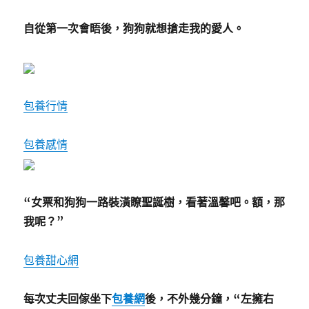
自從第一次會晤後，狗狗就想搶走我的愛人。
包養行情
包養感情
“女票和狗狗一路裝潢瞭聖誕樹，看著溫馨吧。
額，那
我呢？”
包養甜心網
每次丈夫回傢坐下
包養網
後，
不外幾分鐘，“左擁右