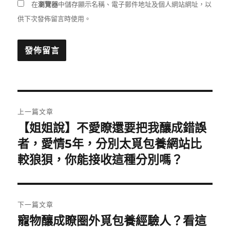
在
瀏覽器
中儲存顯示名稱、電子郵件地址及個人網站網址，以
供下次發佈留言時使用。
文
上一篇文章
章
【姐姐說】不愛瞭還要把我釀成錯誤
上
一
者，愛情5年，分別太覓包養網站比
導
篇
較狼狽，你能接收這種分別嗎？
覽
文
章:
下一篇文章
寵物釀成瞭圈外覓包養經驗人？看這
下