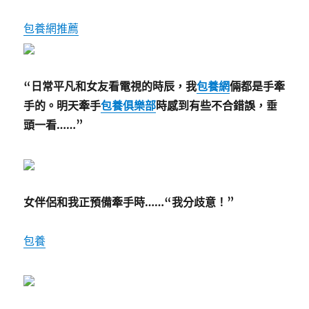
包養網推薦
“日常平凡和女友看電視的時辰，我
包養網
倆都是手牽
手的。
明天牽手
包養俱樂部
時感到有些不合錯誤，垂
頭一看……”
女伴侶和我正預備牽手時……
“我分歧意！”
包養