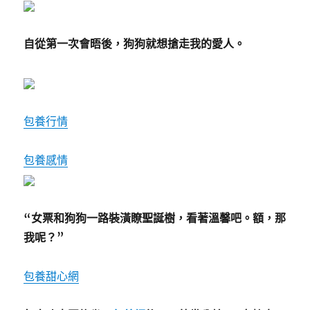
自從第一次會晤後，狗狗就想搶走我的愛人。
包養行情
包養感情
“女票和狗狗一路裝潢瞭聖誕樹，看著溫馨吧。
額，那
我呢？”
包養甜心網