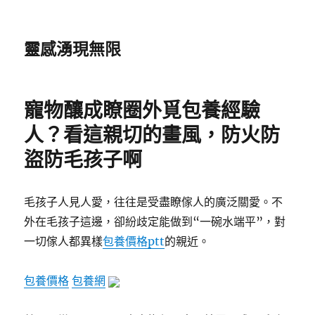
靈感湧現無限
寵物釀成瞭圈外覓包養經驗
人？看這親切的畫風，防火防
盜防毛孩子啊
毛孩子人見人愛，往往是受盡瞭傢人的廣泛關愛。不
外在毛孩子這邊，卻紛歧定能做到“一碗水端平”，對
一切傢人都異樣
包養價格ptt
的親近。
包養價格
包養網