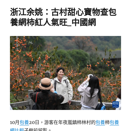
浙江余姚：古村甜心寶物查包
養網柿紅人氣旺_中國網
10月
包養
20日，游客在年夜嵐鎮柿林村的
包養
柿
包養
網比擬
子樹前留影。