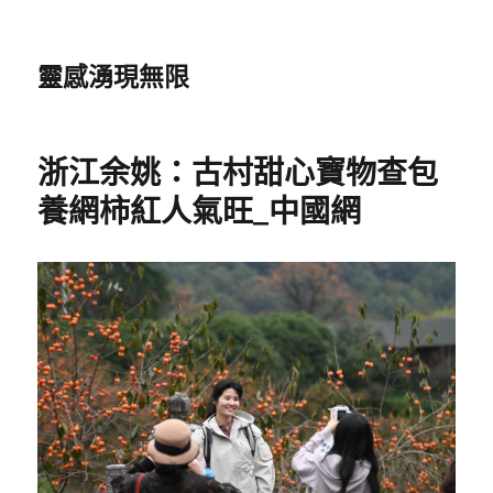
靈感湧現無限
浙江余姚：古村甜心寶物查包
養網柿紅人氣旺_中國網