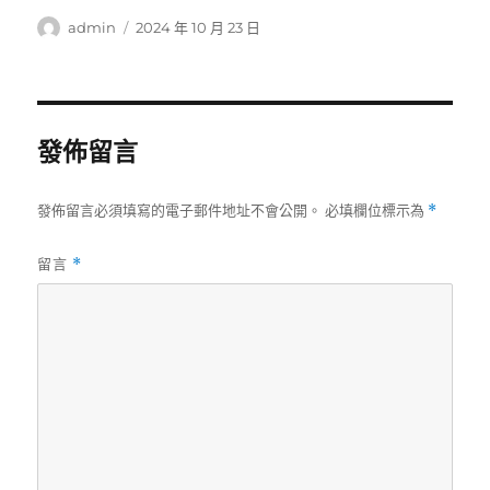
作
發
admin
2024 年 10 月 23 日
者
佈
日
期:
發佈留言
發佈留言必須填寫的電子郵件地址不會公開。
必填欄位標示為
*
留言
*