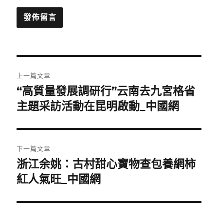
文
上一篇文章
章
“高質量發展調研行”云南去九宮格省
上
一
主題采訪活動在昆明啟動_中國網
導
篇
覽
文
章:
下一篇文章
浙江余姚：古村甜心寶物查包養網柿
下
一
紅人氣旺_中國網
篇
文
章: