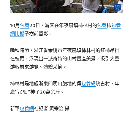
10月
包養
20日，游客在年夜嵐鎮柿林村的
包養
柿
包養
網比擬
子樹前留影。
晚秋時節，浙江省余姚市年夜嵐鎮柿林村的紅柿吊掛
在枝頭，浮現出一派奇特的山村豐產美景，吸引大量
游客前來游覽、體驗采摘。
柿林村是地處浙東四明山腹地的傳
包養網
統古村，年
產“吊紅”柿子20萬余斤。
新華
包養網
社記者 黃宗治 攝