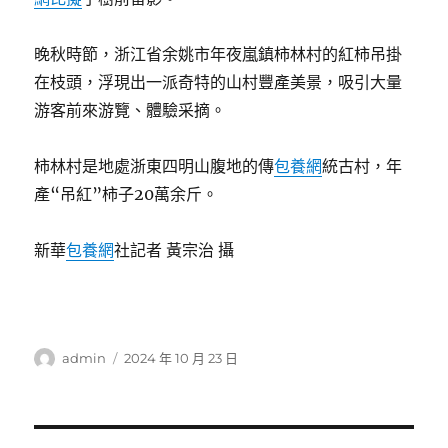
晚秋時節，浙江省余姚市年夜嵐鎮柿林村的紅柿吊掛
在枝頭，浮現出一派奇特的山村豐產美景，吸引大量
游客前來游覽、體驗采摘。
柿林村是地處浙東四明山腹地的傳
包養網
統古村，年
產“吊紅”柿子20萬余斤。
新華
包養網
社記者 黃宗治 攝
作
發
admin
2024 年 10 月 23 日
者
佈
日
期: