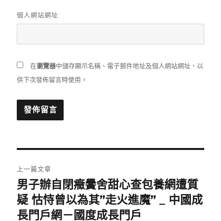
個人網站網址
在
瀏覽器
中儲存顯示名稱、電子郵件地址及個人網站網址，以
供下次發佈留言時使用。
文
上一篇文章
章
男子辦自閉癥黌舍甜心查包養網遭質
上
一
疑 怙恃曾以為其”走火進魔” _ 中國成
導
篇
長門戶網－國度成長門戶