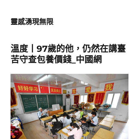
靈感湧現無限
溫度丨97歲的他，仍然在講臺
苦守查包養價錢_中國網