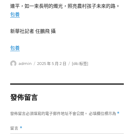
連平，如一束長明的燭光，照亮農村孩子未來的路。
包養
新華社記者 任鵬飛 攝
包養
作
發
標
admin
2025 年 5 月 2 日
[db:标签]
者
佈
籤
日
期:
發佈留言
發佈留言必須填寫的電子郵件地址不會公開。
必填欄位標示為
*
留言
*