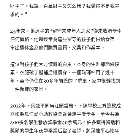
財主了。我說，百萬財主又怎么樣？我覺得不是我尋
求的。”
25年來，葉連平的“留守未成年人之家”從未收過學生
任何價格。他還經常為這些留守的孩子們供給食宿，
拿出退休金為他們購買書籍、文具和作業本。
這位對孩子們大方慷慨的白叟，本身的生涯卻節儉樸
素。衣服破了縫補后繼續穿，一個琺瑯杯用了幾十
年，至今仍住在30多年前蓋的平房里，家中很難找到
一件像樣的家具。
2012年，葉連平同烏江鎮當局、卜陳學校三方籌款成
立和縣烏江愛心助教協會暨葉連平獎學金，至今共為
400多名學生發放獎學金40余萬元。許多獲得資助和
獎勵的學生年夜學畢業后當了老師，將葉連平心懷年