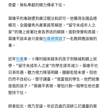
夜愛、無私奉獻的精力傳承下往。
葉連平的事跡遭到廣泛關注和認可。他獲得全國品德
模范、全國優秀共產黨員等稱號，“留守未成年人之
家”的墻上掛著社會各界送的錦旗。面對榮譽和表揚，
葉連平說本身只是做
包養網價錢
了一名教師應該做的
事。
近年
包養
來，卜陳村越來越多的孩子到縣城和鎮上就
學，“留守未成年人之家”的學生逐年減少。葉連平也
日漸年邁，聽力視力降落明顯，腿腳愈發未便。但他
仍然不改初心，堅守講臺。“我愛我的學生，他們就像
是我的孩子。”葉連平表現，哪怕只剩一個學生他也要
堅持下往。
師者如光，微乃至遠。年近百歲仍深耕三尺講臺的葉