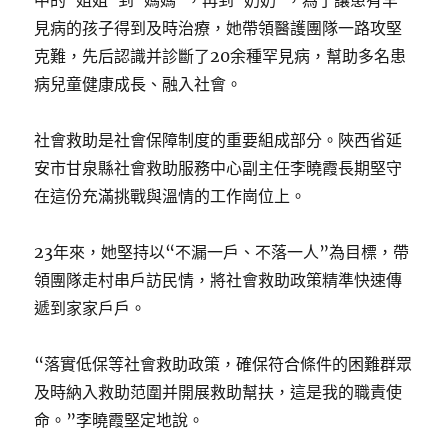
見病的孩子得到及時治療，她帶領醫護團隊一路攻堅
克難，先后認識并診斷了20余種罕見病，幫助多名患
病兒童健康成長、融入社會。
社會救助是社會保障制度的重要組成部分。陜西省延
安市甘泉縣社會救助服務中心副主任李曉霞長期堅守
在這份充滿挑戰與溫情的工作崗位上。
23年來，她堅持以“不漏一戶、不落一人”為目標，帶
領團隊走村串戶訪民情，將社會救助政策精準快速傳
遞到家家戶戶。
“落實低保等社會救助政策，確保符合條件的困難群眾
及時納入救助范圍并開展救助幫扶，這是我的職責使
命。”李曉霞堅定地說。