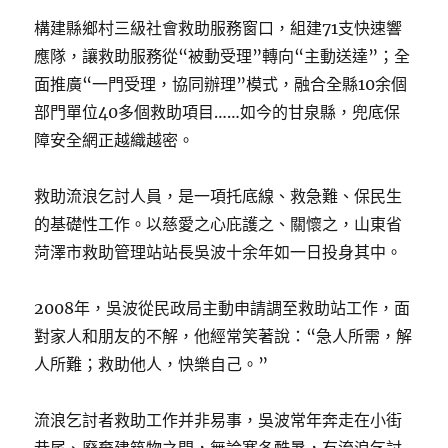
構建縣鄉村三級社會救助服務窗口，組建71支快速響
應隊，讓救助服務從“被動受理”轉向“主動送達”；全
面推廣“一門受理，協同辦理”模式，融合全縣10余個
部門單位40多個救助項目……如今的甘泉縣，兜底保
障安全網正越織越密。
救助流浪乞討人員，是一項托底線、救急難、保民生
的基礎性工作。以慈愛之心庇護之、關懷之，山東省
菏澤市救助管理站站長吳波十余年如一日投身其中。
2008年，吳波從民政局主動申請調至救助站工作，面
對家人和朋友的不解，他經常笑著說：“急人所需，解
人所難；救助他人，快樂自己。”
流浪乞討者救助工作并非易事，吳波常年奔走在小街
巷尾、廢棄建筑物之間，無論寒冬酷暑，有流浪乞討