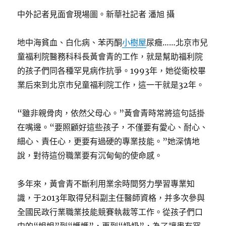
中外記者見面會現場圖。新華社記者 潘旭 攝
地中海貧血、白化病、苯丙酮
小樹屋
尿癥……北京市兒
童福利院醫務科科長黃會青的工作，就是幫助福利院
的孩子們同各種罕見病作抗爭。1993年，她從衛校畢
業后來到北京市兒童福利院工作，這一干就是32年。
“雖非親骨肉，依然父母心。”黃會青時常將這句話掛
在嘴邊。“要照顧好這些孩子，不僅要有愛心、耐心、
細心、責任心，更要有過硬的專業技能。”她深情地
說，對待這份職業要有沉甸甸的使命感。
多年來，黃會青不斷利用業余時間努力學習專業知
識，于2013年取得兒科副主任醫師資格，并多次參與
全國民政行業職業技能競賽執裁等工作。從孩子們口
中的“姐姐”到“媽媽”，再到“奶奶”，為了讓患有罕