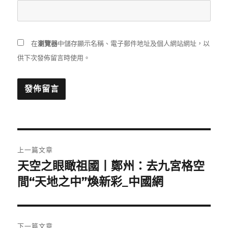
在
瀏覽器
中儲存顯示名稱、電子郵件地址及個人網站網址，以
供下次發佈留言時使用。
文
上一篇文章
章
天空之眼瞰祖國丨鄭州：去九宮格空
上
一
間“天地之中”煥新彩_中國網
導
篇
覽
文
章:
下一篇文章