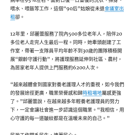
喂水、喂飯等工作，這個“90后”姑娘從未退
會議室出
租
卻。
12年里，邱麗蕓服務了院內500多位老年人，陪伴20
多位老人走完人生最后一程。同時，她牽頭創建了工
作室，帶著一支隊員平均年齡不到30歲的團隊積極開
展“銀齡守護行動”，將護理服務延伸到社區、農村，
為居家老年人提供上門服務約6200人次。
“越來越體會到國家對養老護理人才的重視，如今我們
的發展途徑更廣，職業榮譽感和歸
時租場地
屬感更強
了。”邱麗蕓說，在越來越多年輕養老護理員的努力
下，一定會讓社會進一步認識這個職業。“我相信，用
心守護的每一道皺紋都是在溫暖未來的自己。”
民政工作關系民生，連著民心。