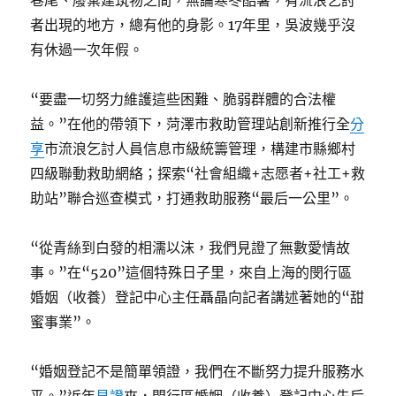
者出現的地方，總有他的身影。17年里，吳波幾乎沒
有休過一次年假。
“要盡一切努力維護這些困難、脆弱群體的合法權
益。”在他的帶領下，菏澤市救助管理站創新推行全
分
享
市流浪乞討人員信息市級統籌管理，構建市縣鄉村
四級聯動救助網絡；探索“社會組織+志愿者+社工+救
助站”聯合巡查模式，打通救助服務“最后一公里”。
“從青絲到白發的相濡以沫，我們見證了無數愛情故
事。”在“520”這個特殊日子里，來自上海的閔行區
婚姻（收養）登記中心主任聶晶向記者講述著她的“甜
蜜事業”。
“婚姻登記不是簡單領證，我們在不斷努力提升服務水
平。”近年
見證
來，閔行區婚姻（收養）登記中心先后