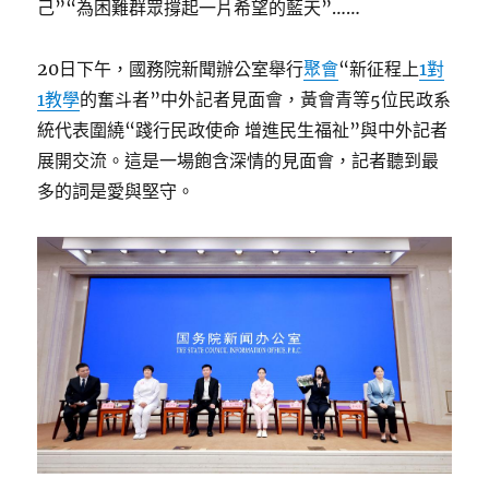
己”“為困難群眾撐起一片希望的藍天”……
20日下午，國務院新聞辦公室舉行
聚會
“新征程上
1對
1教學
的奮斗者”中外記者見面會，黃會青等5位民政系
統代表圍繞“踐行民政使命 增進民生福祉”與中外記者
展開交流。這是一場飽含深情的見面會，記者聽到最
多的詞是愛與堅守。