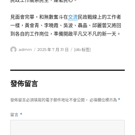
見面會完畢，和無數奮斗在
交流
民政戰線上的工作者
一樣，黃會青、李曉霞、吳波、聶晶、邱麗蕓又將回
到各自的工作崗位，準備開啟平凡又不凡的新一天。
作
發
標
admin
2025 年 7 月 31 日
[db:标签]
者
佈
籤
日
期:
發佈留言
發佈留言必須填寫的電子郵件地址不會公開。
必填欄位標示為
*
留言
*