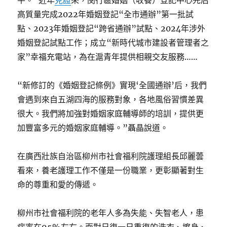
高質量完成2022年婚姻登記“全市通辦”第一批試
點、2023年婚姻登記“跨省通辦”試點、2024年涉外
婚姻登記試點工作；成立“新時代城市建設者管理者之
家”幸福充電站，為在滬青年提供相親交友服務……
“新修訂的《婚姻登記條例》實現‘全國通辦’后，我們
會遇到來自五湖四海的服務對象，各地風俗習慣差異
很大。我們將加強對婚姻家庭輔導師的培訓，提供更
加豐富多元的婚姻家庭輔導。”聶晶說道。
在廣西壯族自治區柳州市社會福利院護理組長邱麗蕓
看來，養老護理工作不僅是一份職業，更彰顯著對生
命的尊重和愛的傳遞。
柳州市社會福利院的老年人多為失能、失智老人，患
病率在95%左右。面對日復一日重復的洗衣、擦身、