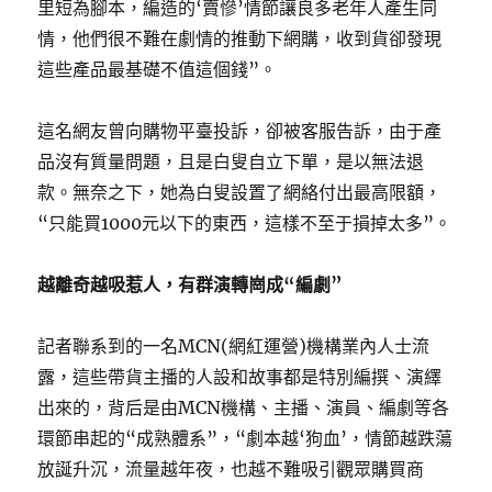
里短為腳本，編造的‘賣慘’情節讓良多老年人產生同
情，他們很不難在劇情的推動下網購，收到貨卻發現
這些產品最基礎不值這個錢”。
這名網友曾向購物平臺投訴，卻被客服告訴，由于產
品沒有質量問題，且是白叟自立下單，是以無法退
款。無奈之下，她為白叟設置了網絡付出最高限額，
“只能買1000元以下的東西，這樣不至于損掉太多”。
越離奇越吸惹人，有群演轉崗成“編劇”
記者聯系到的一名MCN(網紅運營)機構業內人士流
露，這些帶貨主播的人設和故事都是特別編撰、演繹
出來的，背后是由MCN機構、主播、演員、編劇等各
環節串起的“成熟體系”，“劇本越‘狗血’，情節越跌蕩
放誕升沉，流量越年夜，也越不難吸引觀眾購買商