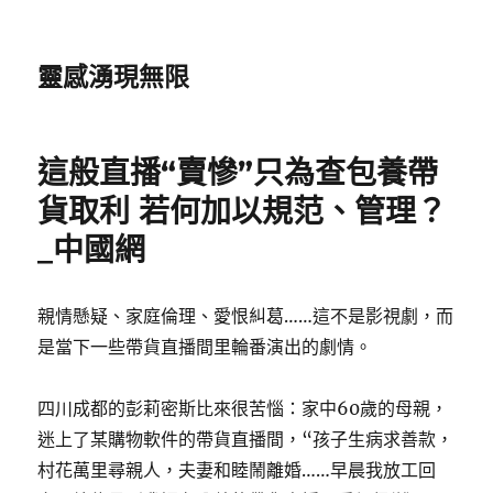
靈感湧現無限
這般直播“賣慘”只為查包養帶
貨取利 若何加以規范、管理？
_中國網
親情懸疑、家庭倫理、愛恨糾葛……這不是影視劇，而
是當下一些帶貨直播間里輪番演出的劇情。
四川成都的彭莉密斯比來很苦惱：家中60歲的母親，
迷上了某購物軟件的帶貨直播間，“孩子生病求善款，
村花萬里尋親人，夫妻和睦鬧離婚……早晨我放工回