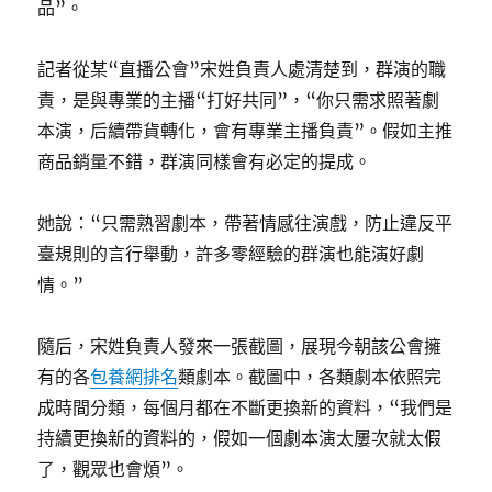
品”。
記者從某“直播公會”宋姓負責人處清楚到，群演的職
責，是與專業的主播“打好共同”，“你只需求照著劇
本演，后續帶貨轉化，會有專業主播負責”。假如主推
商品銷量不錯，群演同樣會有必定的提成。
她說：“只需熟習劇本，帶著情感往演戲，防止違反平
臺規則的言行舉動，許多零經驗的群演也能演好劇
情。”
隨后，宋姓負責人發來一張截圖，展現今朝該公會擁
有的各
包養網排名
類劇本。截圖中，各類劇本依照完
成時間分類，每個月都在不斷更換新的資料，“我們是
持續更換新的資料的，假如一個劇本演太屢次就太假
了，觀眾也會煩”。