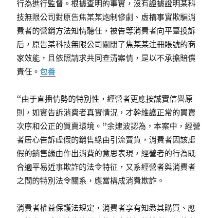
行為進行監督。根據查明的事實，沒有證據證明某科
技無限公司對原告焦某某炮制慘劇、虛構事實欺騙消
費者的營銷方法知情聽任，被告等消費者向平臺投訴
后，原告某科技無限公司關閉了焦某某注冊賬號的商
家效能，且依照請求共同查清案情，是以不承擔賠償
責任。
包養
“由于直播情勢的特別性，經營者更應按誠實信譽原
則，如實告訴消費者真實情況，才幹維護正常的買賣
次序和公正的買賣環境。”余建波認為，本案中，經營
者居心告訴虛假的銷售緣由引流賣貨，消費者因該虛
假的銷售緣由作出消費的意思表現，經營者的行為既
合適平易近事欺詐的法令特征，又系經營者與消費者
之間的特別法令關系，應當構成消費欺詐。
消費者權益保護法規定，消費者享有知悉其購買、應