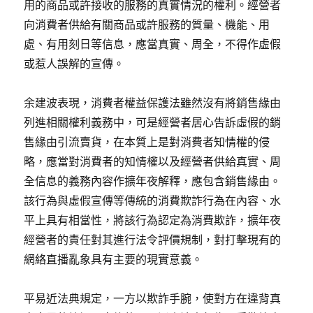
用的商品或許接收的服務的真實情況的權利。經營者
向消費者供給有關商品或許服務的質量、機能、用
處、有用刻日等信息，應當真實、周全，不得作虛假
或惹人誤解的宣傳。
余建波表現，消費者權益保護法雖然沒有將銷售緣由
列進相關權利義務中，可是經營者居心告訴虛假的銷
售緣由引流賣貨，在本質上是對消費者知情權的侵
略，應當對消費者的知情權以及經營者供給真實、周
全信息的義務內容作擴年夜解釋，應包含銷售緣由。
該行為與虛假宣傳等傳統的消費欺詐行為在內容、水
平上具有相當性，將該行為認定為消費欺詐，擴年夜
經營者的責任對其進行法令評價規制，對打擊現有的
網絡直播亂象具有主要的現實意義。
平易近法典規定，一方以欺詐手腕，使對方在違背真