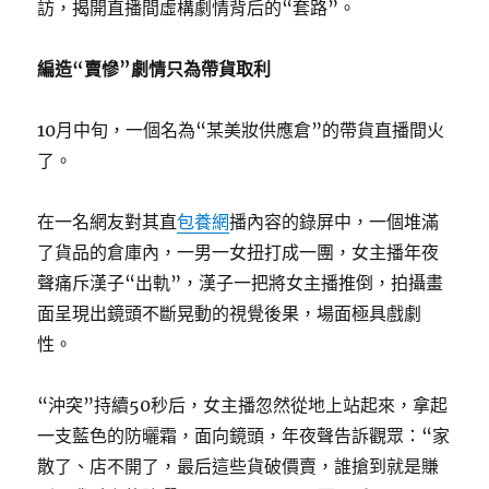
訪，揭開直播間虛構劇情背后的“套路”。
編造“賣慘”劇情只為帶貨取利
10月中旬，一個名為“某美妝供應倉”的帶貨直播間火
了。
在一名網友對其直
包養網
播內容的錄屏中，一個堆滿
了貨品的倉庫內，一男一女扭打成一團，女主播年夜
聲痛斥漢子“出軌”，漢子一把將女主播推倒，拍攝畫
面呈現出鏡頭不斷晃動的視覺後果，場面極具戲劇
性。
“沖突”持續50秒后，女主播忽然從地上站起來，拿起
一支藍色的防曬霜，面向鏡頭，年夜聲告訴觀眾：“家
散了、店不開了，最后這些貨破價賣，誰搶到就是賺