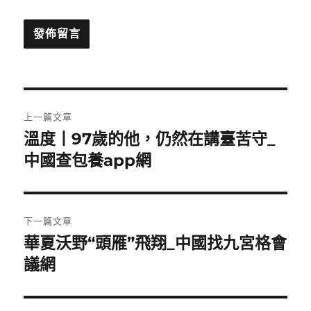
文
上一篇文章
章
溫度丨97歲的他，仍然在講臺苦守_
上
一
中國查包養app網
導
篇
覽
文
章:
下一篇文章
華夏沃野“頭雁”飛翔_中國找九宮格會
下
一
議網
篇
文