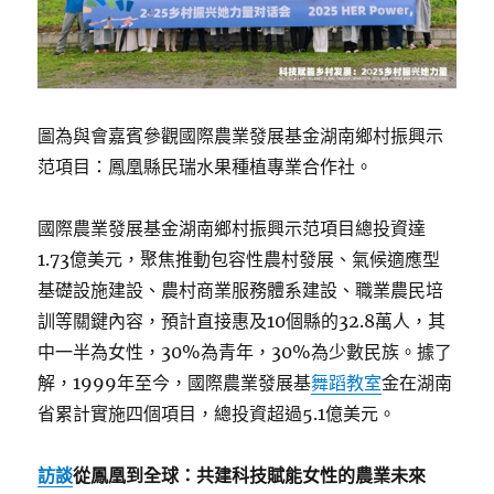
圖為與會嘉賓參觀國際農業發展基金湖南鄉村振興示
范項目：鳳凰縣民瑞水果種植專業合作社。
國際農業發展基金湖南鄉村振興示范項目總投資達
1.73億美元，聚焦推動包容性農村發展、氣候適應型
基礎設施建設、農村商業服務體系建設、職業農民培
訓等關鍵內容，預計直接惠及10個縣的32.8萬人，其
中一半為女性，30%為青年，30%為少數民族。據了
解，1999年至今，國際農業發展基
舞蹈教室
金在湖南
省累計實施四個項目，總投資超過5.1億美元。
訪談
從鳳凰到全球：共建科技賦能女性的農業未來