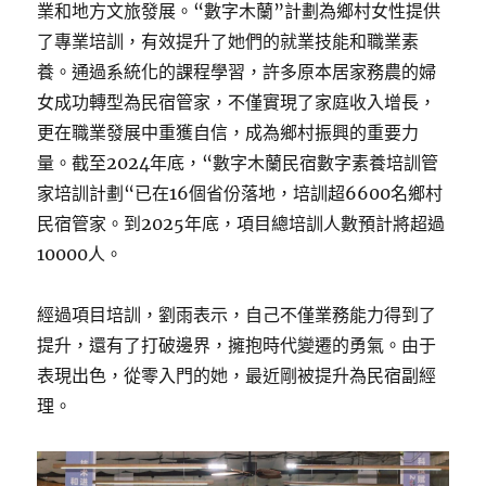
業和地方文旅發展。“數字木蘭”計劃為鄉村女性提供
了專業培訓，有效提升了她們的就業技能和職業素
養。通過系統化的課程學習，許多原本居家務農的婦
女成功轉型為民宿管家，不僅實現了家庭收入增長，
更在職業發展中重獲自信，成為鄉村振興的重要力
量。截至2024年底，“數字木蘭民宿數字素養培訓管
家培訓計劃“已在16個省份落地，培訓超6600名鄉村
民宿管家。到2025年底，項目總培訓人數預計將超過
10000人。
經過項目培訓，劉雨表示，自己不僅業務能力得到了
提升，還有了打破邊界，擁抱時代變遷的勇氣。由于
表現出色，從零入門的她，最近剛被提升為民宿副經
理。