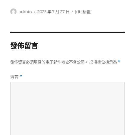
作
發
標
admin
2025 年 7 月 27 日
[db:标签]
者
佈
籤
日
期:
發佈留言
發佈留言必須填寫的電子郵件地址不會公開。
必填欄位標示為
*
留言
*