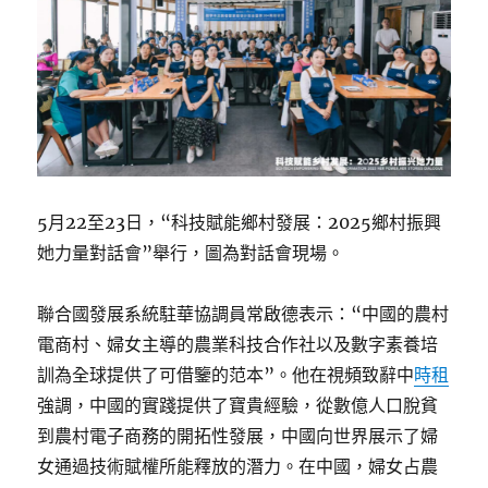
5月22至23日，“科技賦能鄉村發展：2025鄉村振興
她力量對話會”舉行，圖為對話會現場。
聯合國發展系統駐華協調員常啟德表示：“中國的農村
電商村、婦女主導的農業科技合作社以及數字素養培
訓為全球提供了可借鑒的范本”。他在視頻致辭中
時租
強調，中國的實踐提供了寶貴經驗，從數億人口脫貧
到農村電子商務的開拓性發展，中國向世界展示了婦
女通過技術賦權所能釋放的潛力。在中國，婦女占農