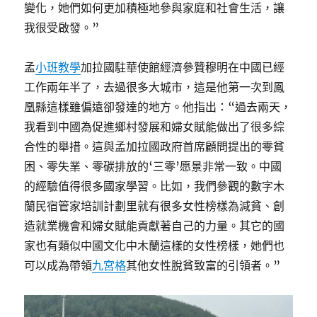
變化，她們如何更加積極地參與家庭和社會生活，讓
我很受啟發。”
孟
小班教學
加拉國駐華使館經濟參贊穆明在中國已經
工作兩年半了，去過很多大城市，這是他第一次到鳳
凰縣這樣雖偏遠卻發達的地方。他指出：“過去兩天，
我看到中國為促進鄉村發展和婦女賦能做出了很多綜
合性的舉措。這與孟加拉國政府首席顧問提出的零貧
困、零失業、零碳排放的‘三零’愿景非常一致。中國
的經驗值得很多國家學習。比如，我們參觀的數字木
蘭民宿管家培訓計劃里就有很多女性榜樣為減貧、創
造就業機會和婦女賦能貢獻著自己的力量。其它的國
家也有類似中國文化中木蘭這樣的女性榜樣，她們也
可以成為帶領
九宮格
其他女性脫貧致富的引領者。”