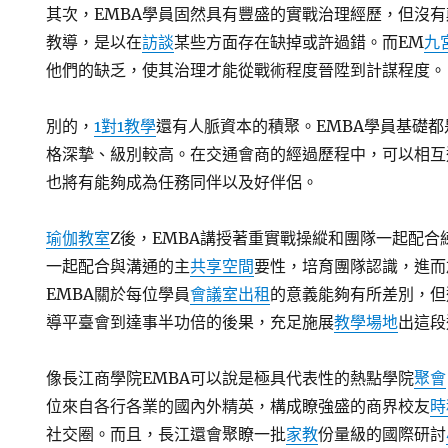
其次，EMBA學員固然具有豐盛的實戰治理經歷，但沒
教導，是以在
訪談
某些方面存在缺掉或許過錯。而EM
九
他們的缺乏，使其治理才能從戰術程度晉陞到計謀程度。
別的，
1對1教學
還有人脈資本的積聚。EMBA學員基礎
格深摯、級別較高。在交通會商的經過歷程中，可以相互
也將有能夠成為任務同伴以及好伴侶。
瑜伽教室
Z後，EMBA講授著重實戰操縱和團隊一起配
一起配合與溝通的主
共享空間
要性，培育團隊認識，進而
EMBA關於每位學員
會議室出租
的意義能夠有所差別，但
導平臺會到達事半功倍的後果，充足施展
教學場地
出這段
像長江商學院EMBA可以說是極具代表性的熱點學院
聚會
位來自各行各業的國內外精英，構成瞭強盛的商界校友
時
社交圈。而且，長江還會聚瞭一批
家教
份量級的國際研討