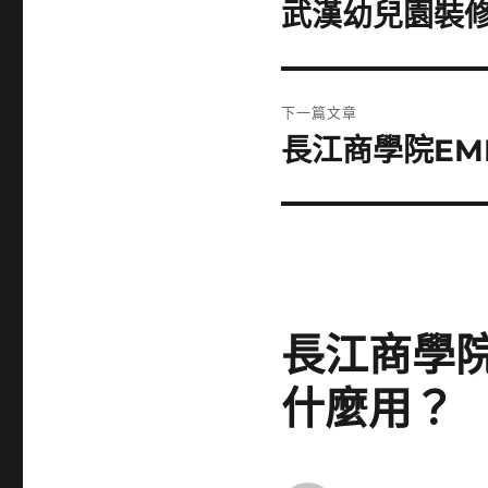
章
武漢幼兒園裝
上
一
導
篇
覽
文
下一篇文章
章:
長江商學院EM
下
一
篇
文
章:
長江商學院
什麼用？