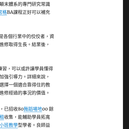
有顛末體系的專門研究常識
宮格
BA課程正好可以補充
都是各個行業中的佼佼者，資
進修取得生長。結業後，
合練習，可以或許讓學員懂得
加強引導力。詳細來說，
選擇一個適合靠得住的教
進修經過的事況的價值。
，已招收80
舞蹈場地
00 餘
租
收集，能輔助學員拓寬
小班教學
型學者。良師益