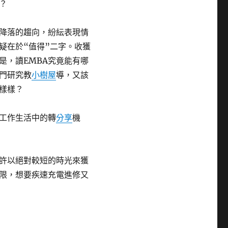
？
降落的趨向，紛紜表現情
疑在於“值得”二字。收獲
是，讀EMBA究竟能有哪
專門研究教
小樹屋
導，又該
怎樣樣？
工作生活中的轉
分享
機
或許以絕對較短的時光來獲
限，想要疾速充電進修又