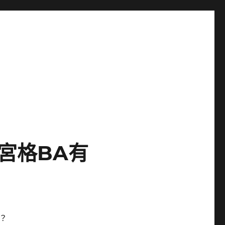
宮格BA有
？