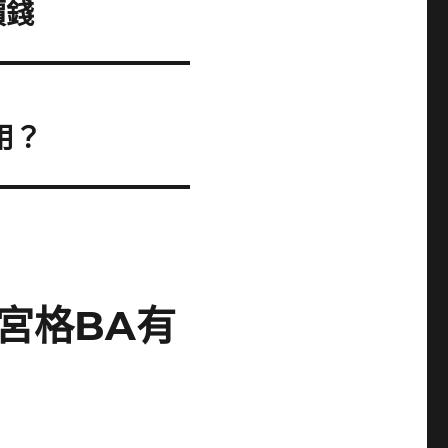
價錢
用？
宮格BA有