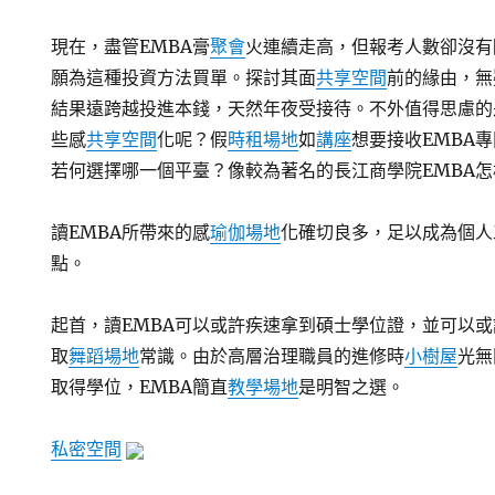
現在，盡管EMBA膏
聚會
火連續走高，但報考人數卻沒有
願為這種投資方法買單。探討其面
共享空間
前的緣由，無
結果遠跨越投進本錢，天然年夜受接待。不外值得思慮的
些感
共享空間
化呢？假
時租場地
如
講座
想要接收EMBA
若何選擇哪一個平臺？像較為著名的長江商學院EMBA
讀EMBA所帶來的感
瑜伽場地
化確切良多，足以成為個人
點。
起首，讀EMBA可以或許疾速拿到碩士學位證，並可以
取
舞蹈場地
常識。由於高層治理職員的進修時
小樹屋
光無
取得學位，EMBA簡直
教學場地
是明智之選。
私密空間