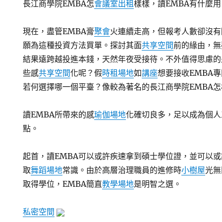
長江商學院EMBA怎
會議室出租
樣樣，讀EMBA有什麼用
現在，盡管EMBA膏
聚會
火連續走高，但報考人數卻沒有
願為這種投資方法買單。探討其面
共享空間
前的緣由，無
結果遠跨越投進本錢，天然年夜受接待。不外值得思慮的
些感
共享空間
化呢？假
時租場地
如
講座
想要接收EMBA
若何選擇哪一個平臺？像較為著名的長江商學院EMBA
讀EMBA所帶來的感
瑜伽場地
化確切良多，足以成為個人
點。
起首，讀EMBA可以或許疾速拿到碩士學位證，並可以
取
舞蹈場地
常識。由於高層治理職員的進修時
小樹屋
光無
取得學位，EMBA簡直
教學場地
是明智之選。
私密空間