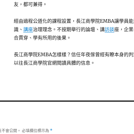
友，都可兼得。
經由過程公道化的課程設置，長江商學院EMBA讓學員
識、
講座
治理理念。不按期舉行的論壇、講
訪談
座，企業
合貫穿、學有所用的後果。
長江商學院EMBA怎樣樣？信任年夜傢曾經有瞭本身的
以往長江商學院官網閱讀具體的信息。
址不會公開。
必填欄位標示為
*