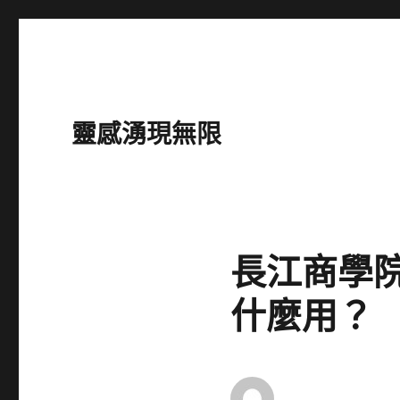
靈感湧現無限
長江商學院
什麼用？