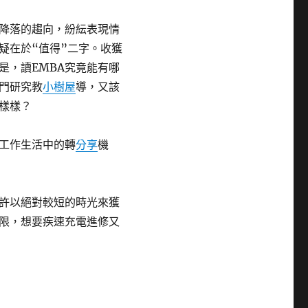
降落的趨向，紛紜表現情
疑在於“值得”二字。收獲
是，讀EMBA究竟能有哪
專門研究教
小樹屋
導，又該
怎樣樣？
工作生活中的轉
分享
機
或許以絕對較短的時光來獲
限，想要疾速充電進修又