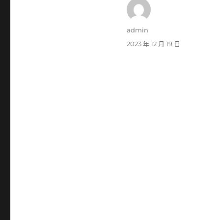
作
admin
者
發
2023 年 12 月 19 日
佈
日
期: