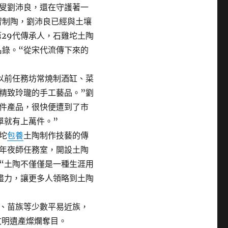
叟劉沛良，還在守護著一
習制陶，劉沛良已經與土壤
29代傳承人，石雞坨土陶
名錄。“從宋代流傳下來的
以前任務坊常燒制酒缸、菜
精致玲瓏的手工藝品。”劉
件產品，很快便遭到了市
單就有上萬件。”
坨
包養
土陶制作技藝的傳
年夜師任務室，開設土陶
“土陶不僅僅是一種生涯用
盡力，讓更多人領略到土陶
、苗族等少數平易近族，
文明遺產燦爛奪目。