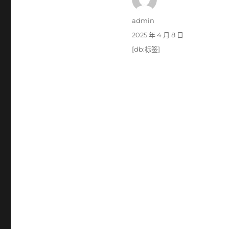
作
admin
者
發
2025 年 4 月 8 日
佈
標
[db:标签]
日
籤
期: