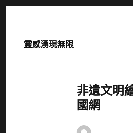
靈感湧現無限
非遺文明
國網