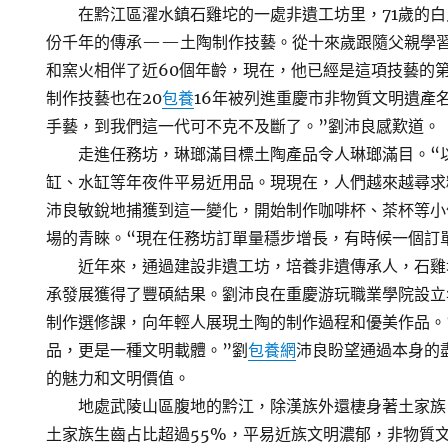
在黔江區濯水鎮石雞坨的一處非遺工坊里，71歲的白
份千年的傳承——土陶制作技藝。從十來歲跟隨父親學
和窯火相伴了近60個年齡，現在，他已經是這項技藝的第
制作技藝也在20
包養
16年被列進重慶市非物質文明遺產
手藝，到我們這一代可不克不及斷了。”劉沛良感歎道。
走進任務坊，琳瑯滿目標土陶產品令人琳瑯滿目。“
缸、水缸等年夜件平易近用品。現現在，人們越來越尋求
沛良敏銳地捕獲到這一變化，開始制作咖啡杯、茶杯等小
場的青睞。“現在任務坊訂單量穩步增長，有時候一個訂
近年來，通過建設非遺工坊，培養非遺傳承人，石雞
承發展獲得了豐碩結果。劉沛良在重慶游玩職業學院設立
制作選修課，向年輕人展現土陶的制作過程和優美作品。
品，更是一種文明載體。”劉
包養網
沛良盼望通過本身的
的魅力和文明價值。
地處武陵山區腹地的黔江，除漢族外還棲身著土家族
土家族生齒占比超過55%，平易近族文明濃郁，非物質