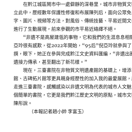
在黔江城區鬧市中一處僻靜的深巷里，城市非物質文
立此中，歷經數年保護性修復和布展陳列后，面向公眾免
字、圖片、視頻等方法，對風俗、傳統技藝、平易近間文
進行了生動展現，前來參觀的市平易近絡繹不絕。
“非遺不是高屋建瓴的事物，它和我們的生涯息息相關
亞玲很有感歎，從2022年開始，“95后”倪亞玲就參與
撰，眼下，她正在參與完成黔江文史資料匯編，“非遺出
遺接力傳承，甚至翻出了新花樣。”
現在，三臺書院在非物質文明遺產館的基礎上，增添
館、古碑拓片館等更具親身經歷性的加入我的最愛展館，
走進三臺書院，感觸感染以非遺文明為代表的城市人文魅
個簡單的書院，它更是我們黔江歷史文明的原點，城市文
陳彤說。
（本報記者趙小帥 李富玉）