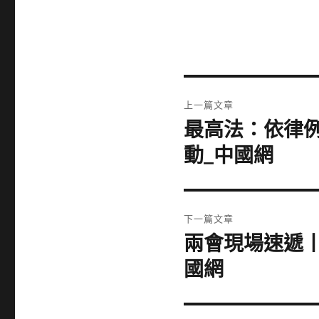
文
上一篇文章
章
最高法：依律例
上
一
導
動_中國網
篇
覽
文
章:
下一篇文章
兩會現場速遞
下
一
國網
篇
文