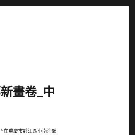
新畫卷_中
…”在重慶市黔江區小南海鎮