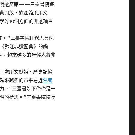
明遺產館——三臺書院聳
費開放，遺產館采用文
學等10個方面的非遺項目
。”三臺書院任務人員倪
了《黔江非遺圖典》的編
圈，越來越多的年輕人將非
了處所文獻館、歷史記憶
越來越多的市平易近
包養
力。“三臺書院不僅僅是一
明的標志。”三臺書院院長