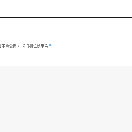
址不會公開。
必填欄位標示為
*