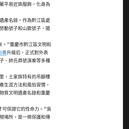
著平易近族服飾，化身為
遺產名錄。作為黔江區處
勞動號子和山歌號子，隨
。”重慶市黔江區文明和
包養
升級后，正式對外表
子、帥氏莽號演奏等多種
里，土家族特有的吊腳樓
產生涯方法和風俗習慣，
物質文明遺產名錄和重慶
可保證它的性命力。”吳
現場所，是一條保護和傳