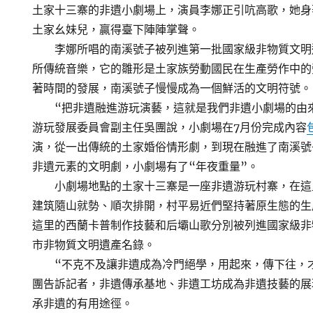
土家十三寨的非遺小劇場上，演員李娜正引吭高歌，她身
土家幺妹兒，贏得臺下陣陣掌聲。
李娜所唱的南溪號子被列進第一批國家級非物質文明
所傳統音樂，它的雛形是土家族勞動國民在生產勞作中的
著時間的發展，南溪號子慢慢成為一個鮮活的文明符號。
“把非遺融進游玩演藝，這就是我們非遺小劇場的由來
游玩發展委員會副主任吳團說，小劇場在7月份完成內容
演，從一出傳統的土家婚俗情形劇，到現在融進了南溪號
非遺元素的文明劇，小劇場有了“年夜重量”。
小劇場地點的土家十三寨是一座非遺游玩村寨，在這
建筑隨山就勢、順次排開，村平易近們堅持著原生態的生
這里的西蘭卡普制作技藝和后壩山歌分別被列進國家級非
市非物質文明遺產名錄。
“不克不及讓非遺成為冷門絕學，用起來，傳下往，才
團告訴記者，非遺傳承基地、非遺工坊成為非遺技藝的展
承非遺的有用途徑。